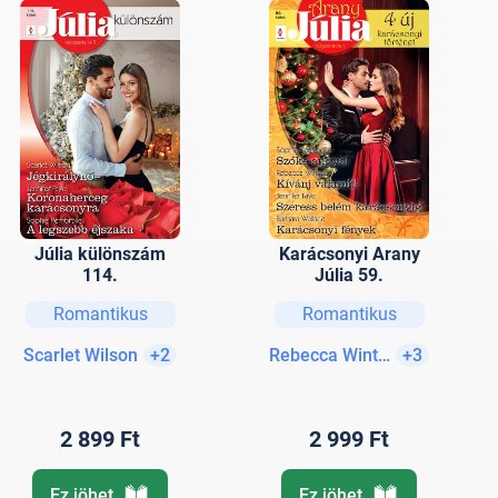
Júlia különszám
Karácsonyi Arany
114.
Júlia 59.
Romantikus
Romantikus
Scarlet Wilson
+2
Rebecca Winters
+3
2 899 Ft
2 999 Ft
Ez jöhet
Ez jöhet