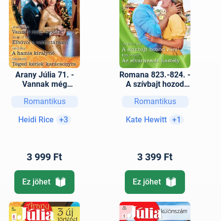
Arany Júlia 71. -
Romana 823.-824. -
Vannak még
A szívbajt hozod
csodák?; Elbűvöl a
rám!; Az elvarázsolt
Romantikus
Romantikus
vetélytársam; A
kastély
hamis királynő;
Heidi Rice
+3
Kate Hewitt
+1
Téged kérlek
karácsonyra
3 999 Ft
3 399 Ft
Ez jöhet
Ez jöhet