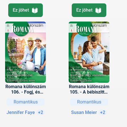
Ez jöhet
Ez jöhet
Romana különszám
Romana különszám
106. - Fogj, és
105. - A bébiszitter
vigyél magaddal!;
és a milliárdos;
Romantikus
Romantikus
Összefonódó indák;
Kiskutya, nagy
Elkerülhetetlen sors
szerelem;
Jennifer Faye
+2
Susan Meier
+2
Esküvőszálloda