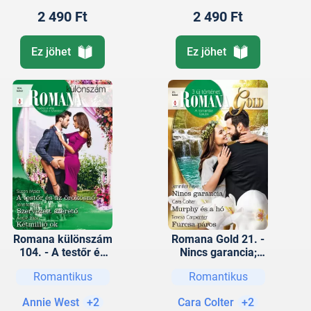
2 490 Ft
2 490 Ft
Ez jöhet
Ez jöhet
Romana különszám
Romana Gold 21. -
104. - A testőr és
Nincs garancia;
az örökösnő;
Murphy és a hó;
Romantikus
Romantikus
Szervezett szerető;
Furcsa páros
Kétmillió ok
Annie West
+2
Cara Colter
+2