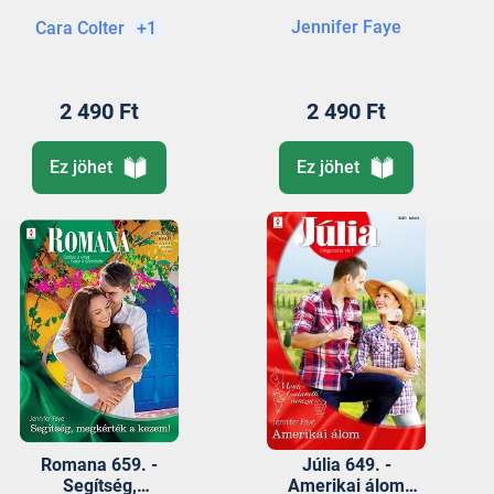
Párizsban
Jennifer Faye
Cara Colter
+1
kezdődött
2 490 Ft
2 490 Ft
Ez jöhet
Ez jöhet
Romana 659. -
Júlia 649. -
Segítség,
Amerikai álom