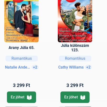
Júlia különszám
Arany Júlia 65.
123.
Romantikus
Romantikus
Natalie Anderson
+2
Cathy Williams
+2
3 299 Ft
3 299 Ft
Ez jöhet
Ez jöhet