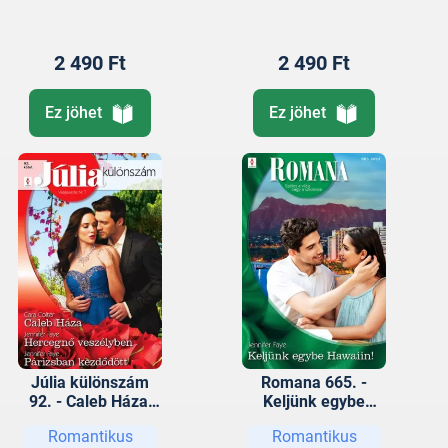
2 490 Ft
2 490 Ft
Ez jöhet
Ez jöhet
Júlia különszám
Romana 665. -
92. - Caleb Háza;
Keljünk egybe
Hercegnő
Hawaiin!
Romantikus
Romantikus
veszélyben;