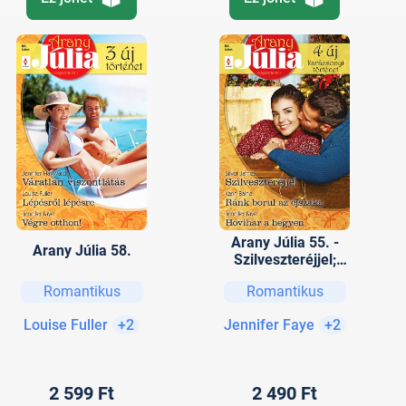
Arany Júlia 55. -
Arany Júlia 58.
Szilveszteréjjel;
Ránk borul az
Romantikus
Romantikus
éjszaka; Hóvihar a
hegyen
Louise Fuller
+2
Jennifer Faye
+2
2 599 Ft
2 490 Ft