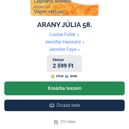
ARANY JÚLIA 58.
Louise Fuller
Jennifer Hayward
Jennifer Faye
Ekönyv
2 599 Ft
EPUB
MOBI
Kosárba teszem
Olvass bele
272 Oldal