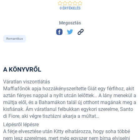
0 ÉRTÉKELÉS
Megosztás
Romantikus
A KÖNYVRŐL
Váratlan viszontlátás
Maffiafőnök apja hozzákényszerítette Giát egy férfihoz, akit
aztán fényes nappal a nyílt utcán lelőttek… A lány menekül a
múltja elől, és a Bahamákon talál új otthont magának meg a
kisfiának. Ám váratlanul felbukkan egykori szerelme, Santo
di Fiore, aki végre tisztázni akarja a múltat…
Lépésről lépésre
A férje elvesztése után Kitty elhatározza, hogy soha többé
nem lesz szerelmes, mert még egyszer nem bírna elviselni