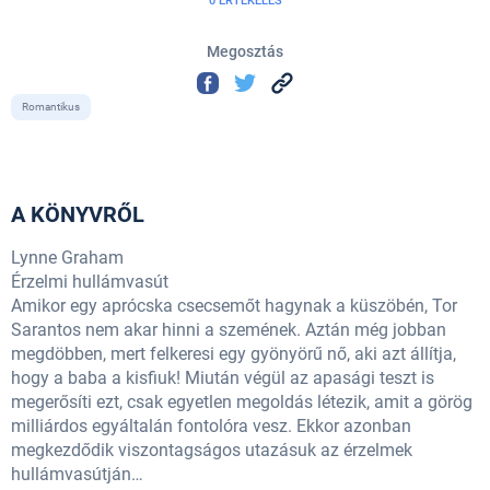
0 ÉRTÉKELÉS
Megosztás
Romantikus
A KÖNYVRŐL
Lynne Graham
Érzelmi hullámvasút
Amikor egy aprócska csecsemőt hagynak a küszöbén, Tor
Sarantos nem akar hinni a szemének. Aztán még jobban
megdöbben, mert felkeresi egy gyönyörű nő, aki azt állítja,
hogy a baba a kisfiuk! Miután végül az apasági teszt is
megerősíti ezt, csak egyetlen megoldás létezik, amit a görög
milliárdos egyáltalán fontolóra vesz. Ekkor azonban
megkezdődik viszontagságos utazásuk az érzelmek
hullámvasútján…