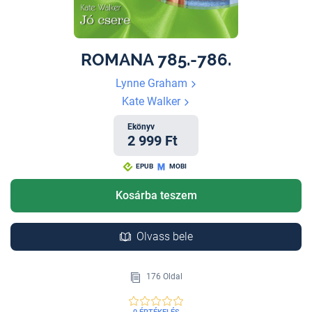
ROMANA 785.-786.
Lynne Graham
Kate Walker
Ekönyv
2 999 Ft
EPUB
MOBI
Kosárba teszem
Olvass bele
176 Oldal