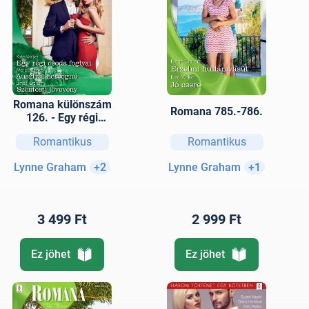
Romana különszám
Romana 785.-786.
126. - Egy régi
csoda foglyai;
Romantikus
Romantikus
Ausztrál hercegnő;
Szentesti jövevény
Lynne Graham
+2
Lynne Graham
+1
3 499 Ft
2 999 Ft
Ez jöhet
Ez jöhet