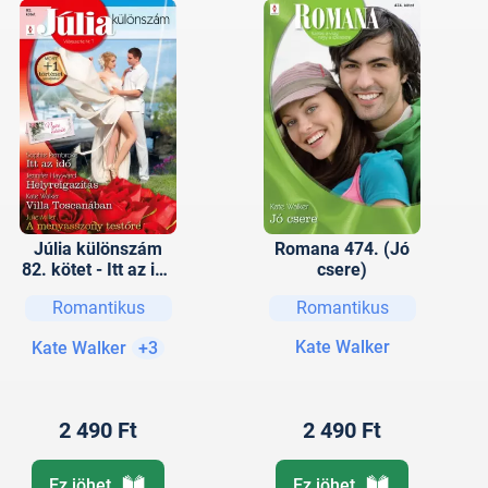
Júlia különszám
Romana 474. (Jó
82. kötet - Itt az idő
csere)
(Nyári esküvők 3.),
Romantikus
Romantikus
Helyreigazítás, Villa
Toscanában, A
Kate Walker
Kate Walker
+3
menyasszony
testőre
2 490 Ft
2 490 Ft
Ez jöhet
Ez jöhet