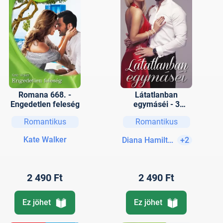
Romana 668. -
Látatlanban
Engedetlen feleség
egymáséi - 3
történet 1 kötetben
Romantikus
Romantikus
- A feladó
ismeretlen, A
Kate Walker
Diana Hamilton
+2
legősibb
mesterség, Senki
többet?
2 490 Ft
2 490 Ft
Ez jöhet
Ez jöhet