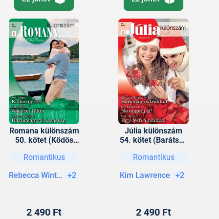
Romana különszám
Júlia különszám
50. kötet (Ködös
54. kötet (Barátság
ígéret, Velencei
extrákkal, Ne
Romantikus
Romantikus
tükör, Hazugságból
engedj el!, Egy férfi
házasság)
a múltból)
Rebecca Winters
+2
Kim Lawrence
+2
2 490 Ft
2 490 Ft