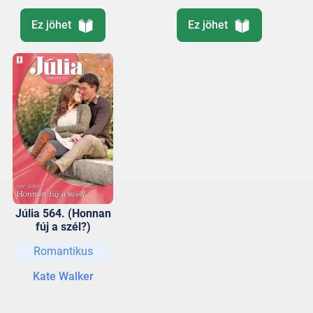
Ez jöhet
Ez jöhet
Júlia 564. (Honnan
fúj a szél?)
Romantikus
Kate Walker