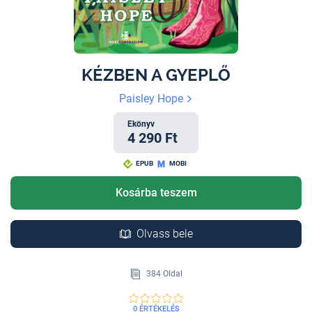
KÉZBEN A GYEPLŐ
Paisley Hope
Ekönyv
4 290 Ft
EPUB
MOBI
Kosárba teszem
Olvass bele
384 Oldal
0 ÉRTÉKELÉS