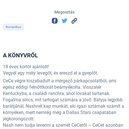
Megosztás
Romantikus
A KÖNYVRŐL
18 éves kortól ajánlott!
Vegyél egy mély levegőt, és ereszd el a gyeplőt.
CeCe végre kiszabadult a mérgező párkapcsolatból, ami
egész eddigi felnőttkorát beárnyékolta. Visszatér
Kentuckyba, a családi ranchra, ahol lovakat tartanak.
Fogalma sincs, mit tartogat számára a jövő. Bátyja legjobb
barátjánál, Nashnél kap munkát, aki igazi sztárnak számít a
környéken, mert nemrég még a Dallas Stars csapatában
jégkorongozott.
Nash nem tudja levenni a szemét CeCeről – CeCet azonban