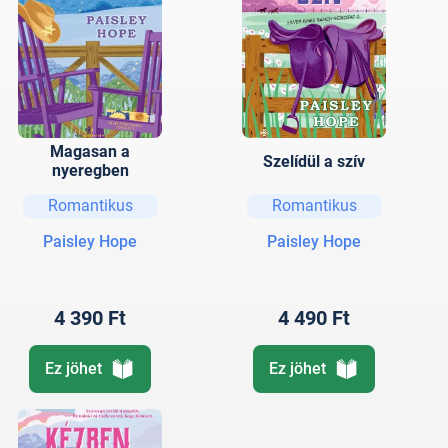
Magasan a
Szelídül a szív
nyeregben
Romantikus
Romantikus
Paisley Hope
Paisley Hope
4 390 Ft
4 490 Ft
Ez jöhet
Ez jöhet