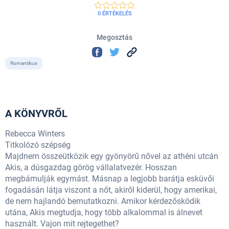
0 ÉRTÉKELÉS
Megosztás
Romantikus
A KÖNYVRŐL
Rebecca Winters
Titkolózó szépség
Majdnem összeütközik egy gyönyörű nővel az athéni utcán
Akis, a dúsgazdag görög vállalatvezér. Hosszan
megbámulják egymást. Másnap a legjobb barátja esküvői
fogadásán látja viszont a nőt, akiről kiderül, hogy amerikai,
de nem hajlandó bemutatkozni. Amikor kérdezősködik
utána, Akis megtudja, hogy több alkalommal is álnevet
használt. Vajon mit rejtegethet?