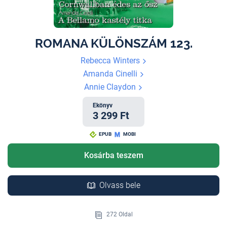
ROMANA KÜLÖNSZÁM 123.
Rebecca Winters
Amanda Cinelli
Annie Claydon
Ekönyv
3 299 Ft
EPUB
MOBI
Kosárba teszem
Olvass bele
272 Oldal