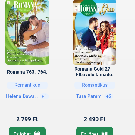
Romana Gold 27. -
Romana 763.-764.
Elbűvölő támadó;
Helyettes királyné;
Romantikus
Romantikus
Kirakatjegyesség
Helena Dawson
+1
Tara Pammi
+2
2 799 Ft
2 490 Ft
Ez jöhet
Ez jöhet