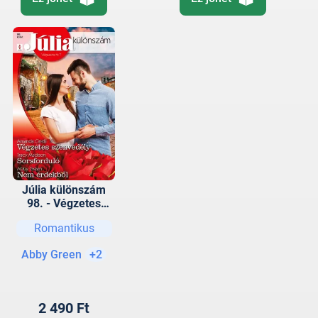
Júlia különszám
98. - Végzetes
szenvedély;
Romantikus
Sorsforduló; Nem
érdekből
Abby Green
+2
2 490 Ft