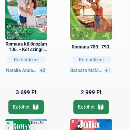
Romana különszám
Romana 789.-790.
136. - Két szingli
gyereket akar;
Romantikus
Romantikus
Kaland a kabinban;
Királyi lakótárs
Natalie Anderson
+2
Barbara McMahon
+1
3 699 Ft
2 999 Ft
Ez jöhet
Ez jöhet