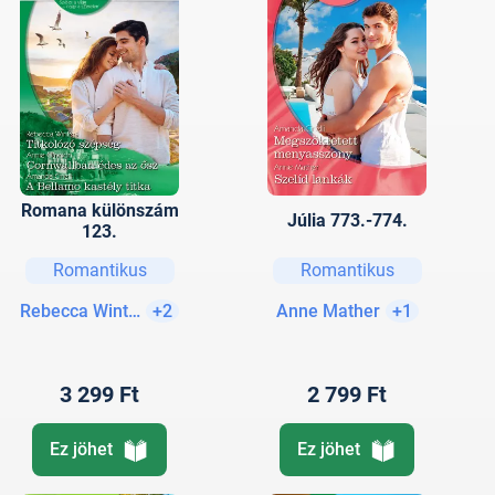
Romana különszám
Júlia 773.-774.
123.
Romantikus
Romantikus
Rebecca Winters
+2
Anne Mather
+1
3 299 Ft
2 799 Ft
Ez jöhet
Ez jöhet