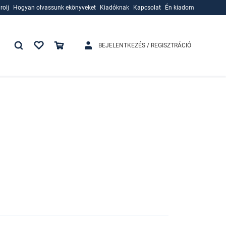
rolj
Hogyan olvassunk ekönyveket
Kiadóknak
Kapcsolat
Én kiadom
rolj
Hogyan olvassunk ekönyveket
Kiadóknak
BEJELENTKEZÉS / REGISZTRÁCIÓ