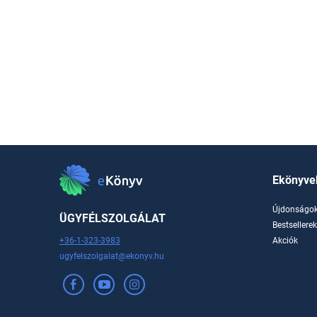
Ekönyve
Újdonságo
ÜGYFÉLSZOLGÁLAT
Bestsellere
+36-1-323-3983
Akciók
ugyfelszolgalat@ekonyv.hu