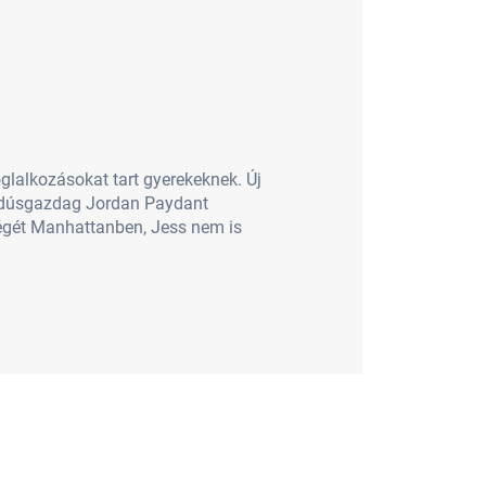
oglalkozásokat tart gyerekeknek. Új
 a dúsgazdag Jordan Paydant
tvégét Manhattanben, Jess nem is