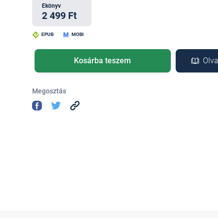
Ekönyv
2 499 Ft
EPUB
MOBI
Kosárba teszem
Olva
Megosztás