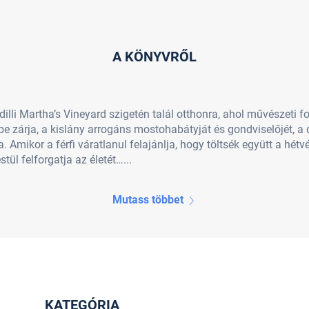
A KÖNYVRŐL
illi Martha’s Vineyard szigetén talál otthonra, ahol művészeti f
ébe zárja, a kislány arrogáns mostohabátyját és gondviselőjét,
 Amikor a férfi váratlanul felajánlja, hogy töltsék együtt a hé
tül felforgatja az életét…...
Mutass többet
KATEGÓRIA