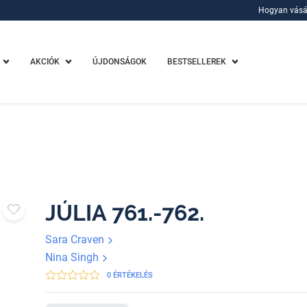
Hogyan vásá
Hogyan vásá
AKCIÓK
ÚJDONSÁGOK
BESTSELLEREK
JÚLIA 761.-762.
Sara Craven
Nina Singh
0 ÉRTÉKELÉS