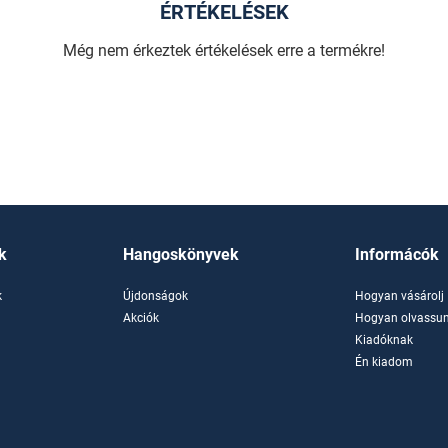
ÉRTÉKELÉSEK
Még nem érkeztek értékelések erre a termékre!
k
Hangoskönyvek
Informácók
k
Újdonságok
Hogyan vásárolj
k
Akciók
Hogyan olvassun
Kiadóknak
Én kiadom