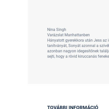
Nina Singh
Varázslat Manhattanben
Hányatott gyerekkora után Jess az id
tanítványát, Sonyát azonnal a szív
azonban nagyon idegesítőnek találja.
sejti, hogy a rövid kiruccanás fenekes
TOVÁBBI INFORMÁCIÓ