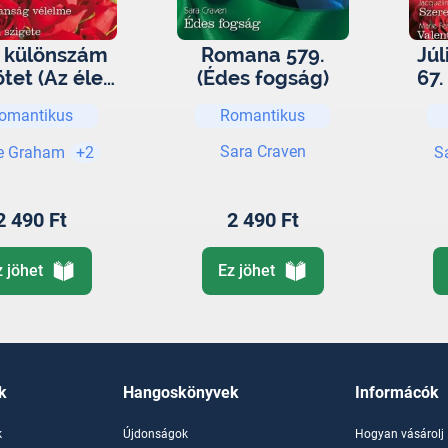
a különszám
Romana 579.
Jú
ötet (Az élet
(Édes fogság)
67.
s oldala, Az
mú
omantikus
Romantikus
tatlanság
lelme, Az
V
Sara Craven
e Graham
+2
S
ok szigete)
2 490 Ft
2 490 Ft
z jöhet
Ez jöhet
k
Hangoskönyvek
Informácók
k
Újdonságok
Hogyan vásárolj