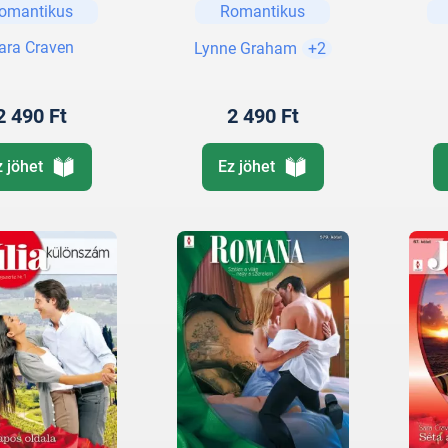
omantikus
Romantikus
Félelem nélkül
élni; Egy
ara Craven
Lynne Graham
+2
szerelem két
élete; Keserű
nápolyi
2 490 Ft
2 490 Ft
z jöhet
Ez jöhet