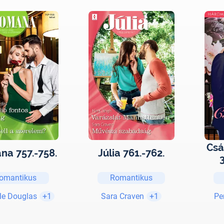
Csá
a 757.-758.
Júlia 761.-762.
k
omantikus
Romantikus
h
Báb
le Douglas
+1
Sara Craven
+1
Pe
ú