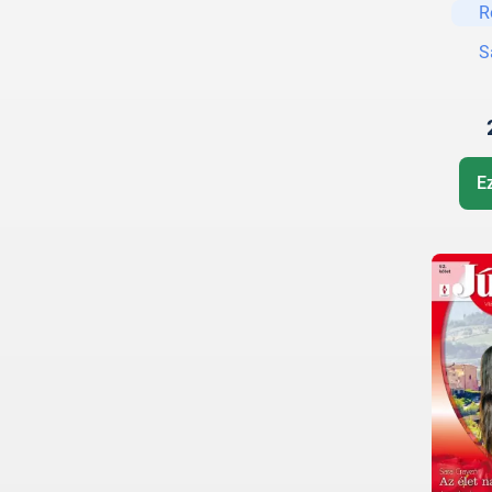
R
S
E