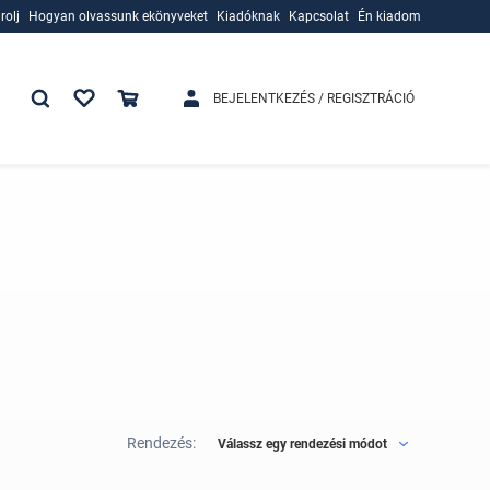
rolj
Hogyan olvassunk ekönyveket
Kiadóknak
Kapcsolat
Én kiadom
rolj
Hogyan olvassunk ekönyveket
Kiadóknak
BEJELENTKEZÉS / REGISZTRÁCIÓ
Rendezés:
Válassz egy rendezési módot