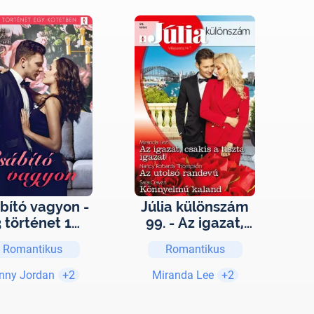
bító vagyon -
Júlia különszám
3 történet 1
99. - Az igazat,
ötetben - Ne
csakis a tiszta
Romantikus
Romantikus
agyj árván!;
igazat; Az utolsó
játék; Esküvő
randevú;
nny Jordan
+2
Miranda Lee
+2
ton-útfélen
Könnyelmű
kaland