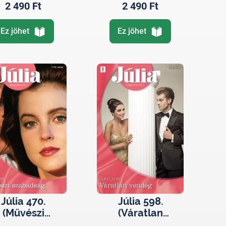
2 490 Ft
2 490 Ft
Ez jöhet
Ez jöhet
Júlia 470.
Júlia 598.
(Művészi
(Váratlan
szabadság)
vendég)