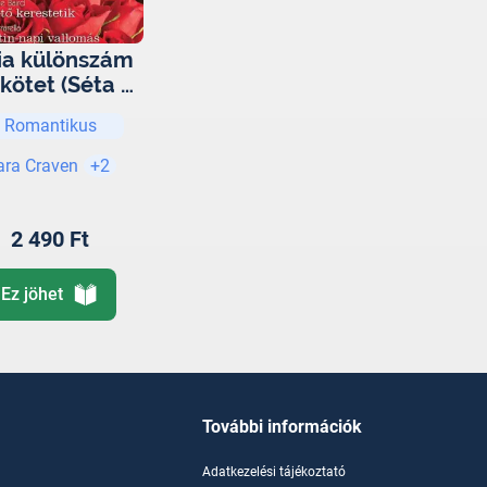
lia különszám
 kötet (Séta a
ltba, Szerető
Romantikus
kerestetik,
alentin-napi
ara Craven
+2
vallomás)
2 490 Ft
Ez jöhet
További információk
Adatkezelési tájékoztató