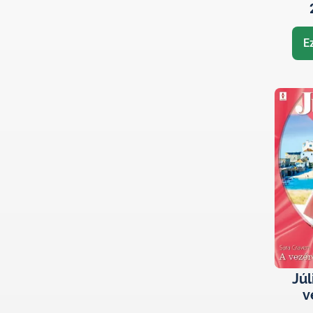
E
Júl
v