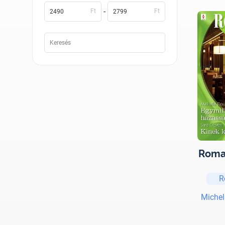
-
Ft
Ft
Roman
R
Michel