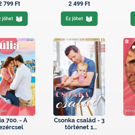
2 799 Ft
2 499 Ft
z jöhet
Ez jöhet
ia 700. - A
Csonka család - 3
ezércsel
történet 1
kötetben -