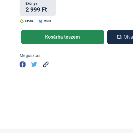
Ekönyv
2 999 Ft
EPUB
MOBI
Kosárba teszem
Olva
Megosztás