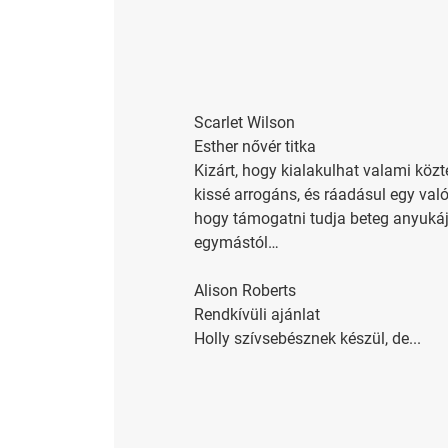
Scarlet Wilson
Esther nővér titka
Kizárt, hogy kialakulhat valami köz
kissé arrogáns, és ráadásul egy val
hogy támogatni tudja beteg anyukáját
egymástól…
Alison Roberts
Rendkívüli ajánlat
Holly szívsebésznek készül, de...