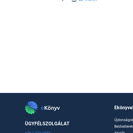
Ekönyve
Újdonságo
ÜGYFÉLSZOLGÁLAT
Bestsellere