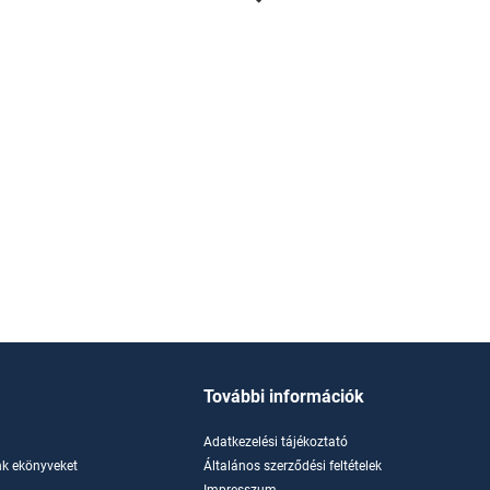
További információk
Adatkezelési tájékoztató
k ekönyveket
Általános szerződési feltételek