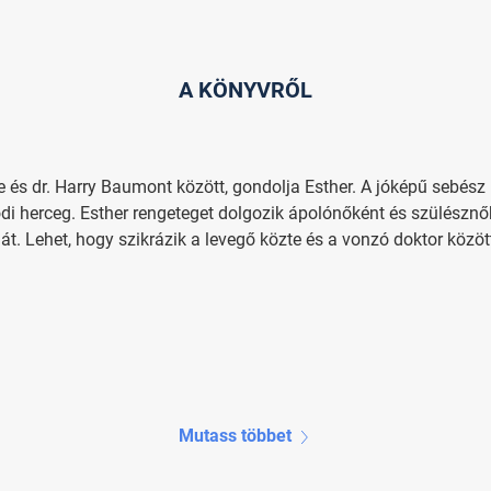
A KÖNYVRŐL
te és dr. Harry Baumont között, gondolja Esther. A jóképű sebés
ódi herceg. Esther rengeteget dolgozik ápolónőként és szülésznő
. Lehet, hogy szikrázik a levegő közte és a vonzó doktor között,
Mutass többet