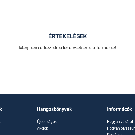
ÉRTÉKELÉSEK
Még nem érkeztek értékelések erre a termékre!
k
Hangoskönyvek
Informácók
k
Újdonságok
Hogyan vásárolj
k
Akciók
Hogyan olvassun