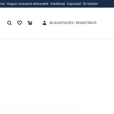
rolj
Hogyan olvassunk ekönyveket
Kiadóknak
Kapcsolat
Én kiadom
rolj
Hogyan olvassunk ekönyveket
Kiadóknak
BEJELENTKEZÉS / REGISZTRÁCIÓ