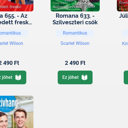
ia 655. - Az
Romana 633. -
Jú
edett freskó
Szilveszteri csók
te Calanetti
omantikus
Romantikus
rázsa 5.)
vő
esk
arlet Wilson
Scarlet Wilson
Ki
2 490 Ft
2 490 Ft
vih
a 
z jöhet
Ez jöhet