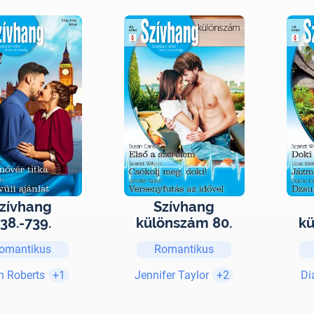
zívhang
Szívhang
38.-739.
különszám 80.
kü
omantikus
Romantikus
n Roberts
+1
Jennifer Taylor
+2
Di