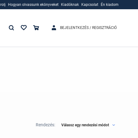
rolj
Hogyan olvassunk ekönyveket
Kiadóknak
Kapcsolat
Én kiadom
rolj
Hogyan olvassunk ekönyveket
Kiadóknak
BEJELENTKEZÉS / REGISZTRÁCIÓ
Rendezés:
Válassz egy rendezési módot