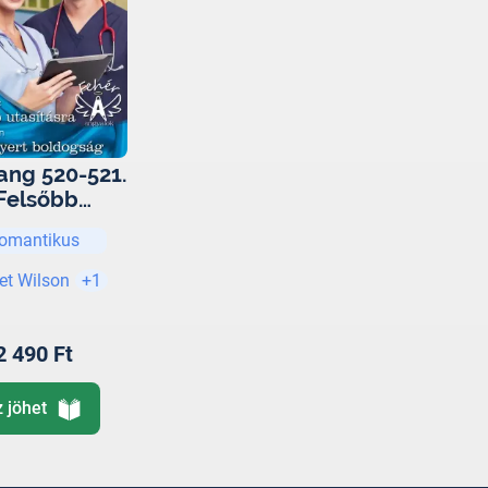
ang 520-521.
Felsőbb
asításra,
omantikus
sszanyert
ldogság)
et Wilson
+1
2 490 Ft
z jöhet