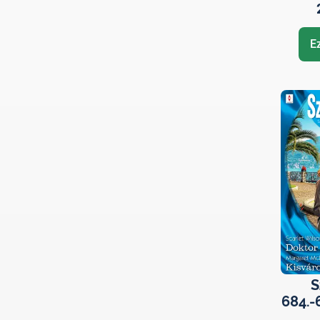
E
S
684.-
cowb