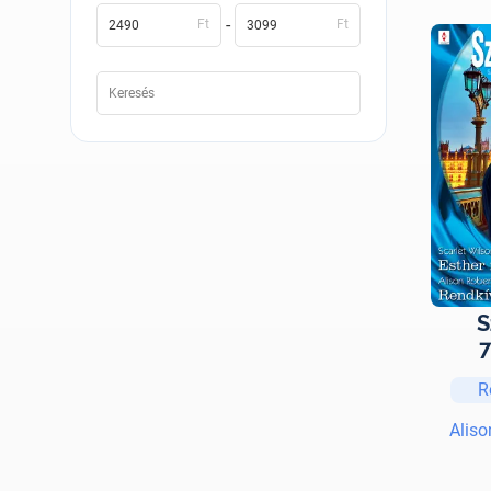
-
Ft
Ft
S
7
R
Aliso