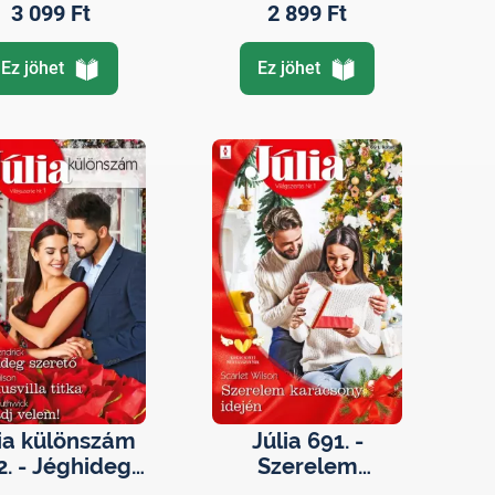
3 099 Ft
2 899 Ft
Ez jöhet
Ez jöhet
lia különszám
Júlia 691. -
2. - Jéghideg
Szerelem
szerető; A
karácsony idején