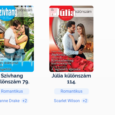
Szívhang
Júlia különszám
lönszám 79.
114.
Romantikus
Romantikus
anne Drake
+2
Scarlet Wilson
+2