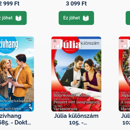
2 999 Ft
3 099 Ft
z jöhet
Ez jöhet
zívhang
Júlia különszám
Jú
685. - Doktor
105. -
10
oykalapban
Hollywoodból