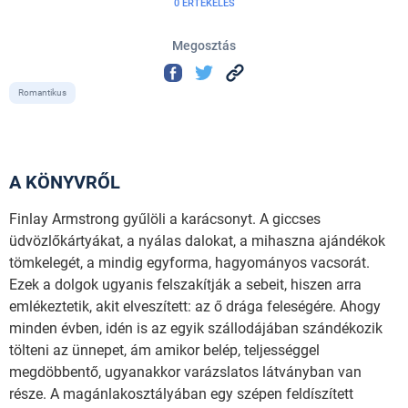
0 ÉRTÉKELÉS
Megosztás
Romantikus
A KÖNYVRŐL
Finlay Armstrong gyűlöli a karácsonyt. A giccses
üdvözlőkártyákat, a nyálas dalokat, a mihaszna ajándékok
tömkelegét, a mindig egyforma, hagyományos vacsorát.
Ezek a dolgok ugyanis felszakítják a sebeit, hiszen arra
emlékeztetik, akit elveszített: az ő drága feleségére. Ahogy
minden évben, idén is az egyik szállodájában szándékozik
tölteni az ünnepet, ám amikor belép, teljességgel
megdöbbentő, ugyanakkor varázslatos látványban van
része. A magánlakosztályában egy szépen feldíszített