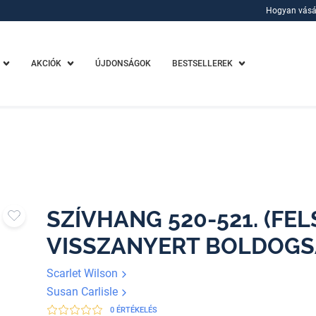
Hogyan vásá
Hogyan vásá
AKCIÓK
ÚJDONSÁGOK
BESTSELLEREK
SZÍVHANG 520-521. (FE
VISSZANYERT BOLDOGS
Scarlet Wilson
Susan Carlisle
0 ÉRTÉKELÉS