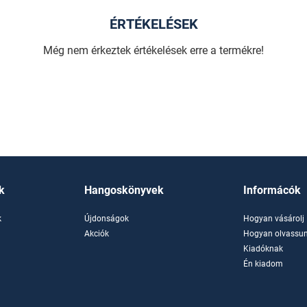
ÉRTÉKELÉSEK
Még nem érkeztek értékelések erre a termékre!
k
Hangoskönyvek
Informácók
k
Újdonságok
Hogyan vásárolj
k
Akciók
Hogyan olvassun
Kiadóknak
Én kiadom