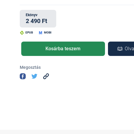
Ekönyv
2 490 Ft
EPUB
MOBI
Kosárba teszem
Olva
Megosztás