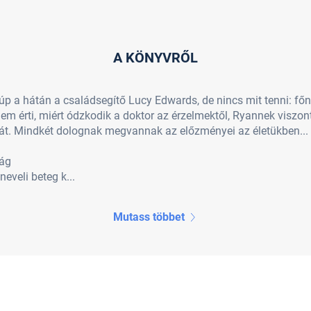
A KÖNYVRŐL
p a hátán a családsegítő Lucy Edwards, de nincs mit tenni: főn
em érti, miért ódzkodik a doktor az érzelmektől, Ryannek viszon
lát. Mindkét dolognak megvannak az előzményei az életükben...
ság
eveli beteg k...
Mutass többet