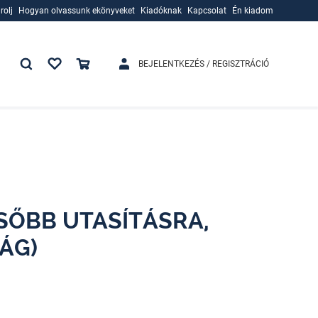
rolj
Hogyan olvassunk ekönyveket
Kiadóknak
Kapcsolat
Én kiadom
rolj
Hogyan olvassunk ekönyveket
Kiadóknak
BEJELENTKEZÉS / REGISZTRÁCIÓ
LSŐBB UTASÍTÁSRA,
ÁG)