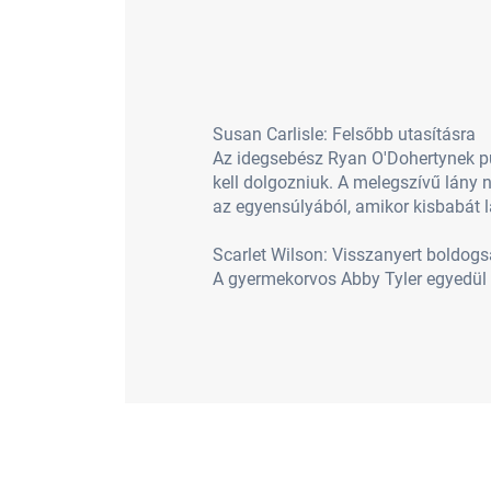
Susan Carlisle: Felsőbb utasításra
Az idegsebész Ryan O'Dohertynek pú
kell dolgozniuk. A melegszívű lány n
az egyensúlyából, amikor kisbabát 
Scarlet Wilson: Visszanyert boldog
A gyermekorvos Abby Tyler egyedül n