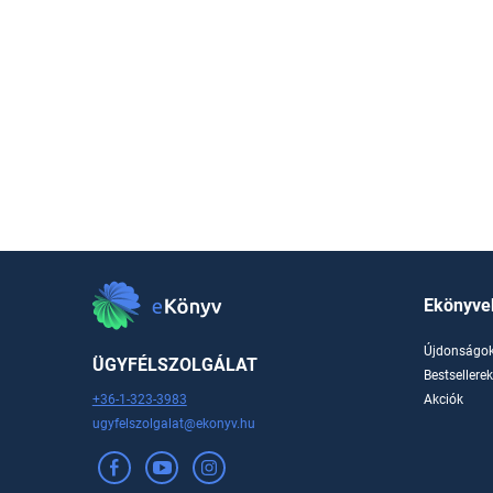
Ekönyve
Újdonságo
ÜGYFÉLSZOLGÁLAT
Bestsellere
+36-1-323-3983
Akciók
ugyfelszolgalat@ekonyv.hu