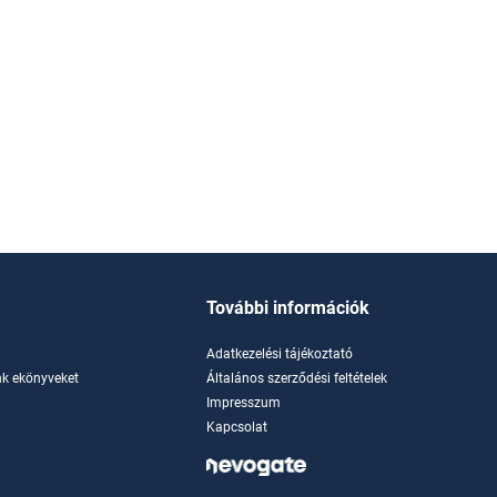
További információk
Adatkezelési tájékoztató
k ekönyveket
Általános szerződési feltételek
Impresszum
Kapcsolat