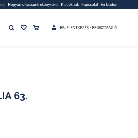
rolj
Hogyan olvassunk ekönyveket
Kiadóknak
Kapcsolat
Én kiadom
rolj
Hogyan olvassunk ekönyveket
Kiadóknak
BEJELENTKEZÉS / REGISZTRÁCIÓ
A 63.