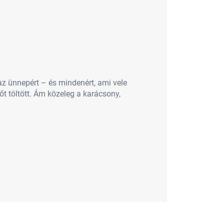
 az ünnepért – és mindenért, ami vele
dőt töltött. Ám közeleg a karácsony,