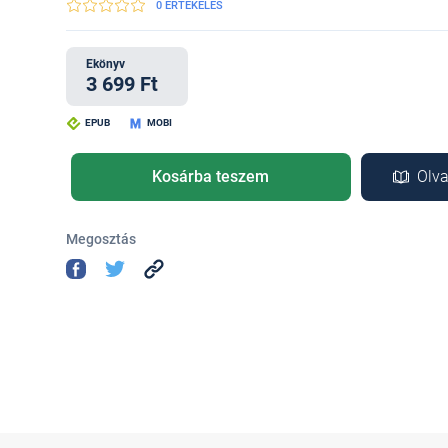
0 ÉRTÉKELÉS
Ekönyv
3 699 Ft
EPUB
MOBI
Kosárba teszem
Olva
Megosztás