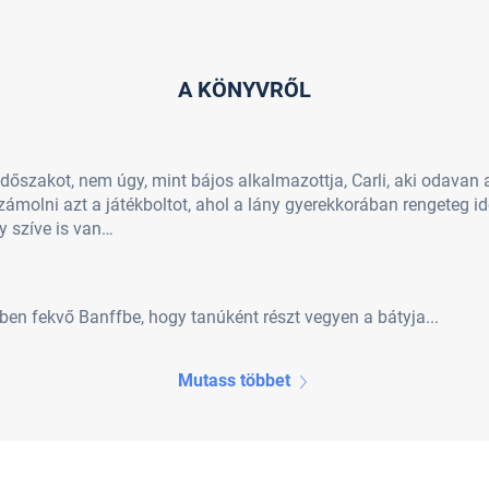
A KÖNYVRŐL
időszakot, nem úgy, mint bájos alkalmazottja, Carli, aki odavan
a számolni azt a játékboltot, ahol a lány gyerekkorában rengeteg i
gy szíve is van…
ben fekvő Banffbe, hogy tanúként részt vegyen a bátyja...
Mutass többet