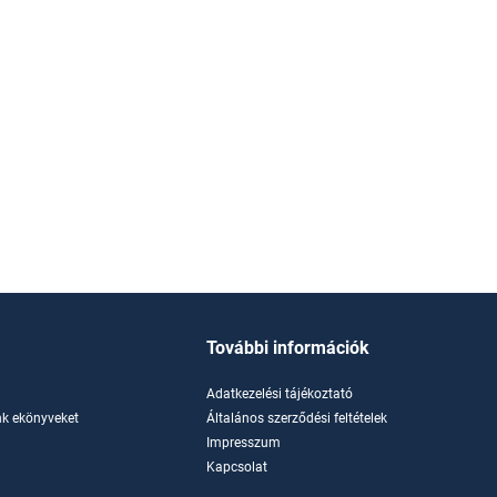
További információk
Adatkezelési tájékoztató
k ekönyveket
Általános szerződési feltételek
Impresszum
Kapcsolat