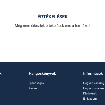
ÉRTÉKELÉSEK
Még nem érkeztek értékelések erre a termékre!
k
Hangoskönyvek
Informácók
k
Újdonságok
Hogyan vásárolj
k
Akciók
Hogyan olvassun
Kiadóknak
Én kiadom