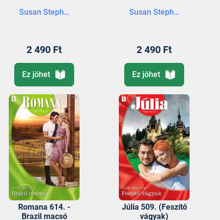
Susan Stephens
Susan Stephens
2 490 Ft
2 490 Ft
Ez jöhet
Ez jöhet
Romana 614. -
Júlia 509. (Feszítő
Brazil macsó
vágyak)