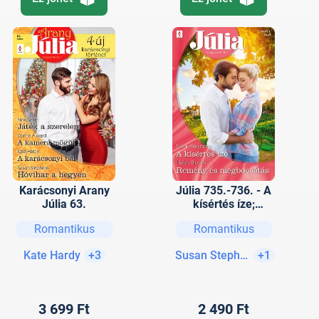
Karácsonyi Arany
Júlia 735.-736. - A
Júlia 63.
kísértés íze;
Remény és
Romantikus
Romantikus
megbocsátás
Kate Hardy
+3
Susan Stephens
+1
3 699 Ft
2 490 Ft