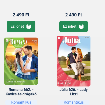
2 490 Ft
2 490 Ft
Ez jöhet
Ez jöhet
Romana 662. -
Júlia 626. - Lady
Kavics és drágakő
Lizzi
Romantikus
Romantikus