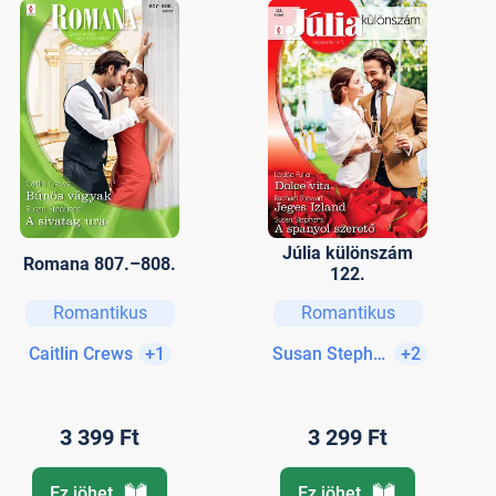
Júlia különszám
Romana 807.–808.
122.
Romantikus
Romantikus
Caitlin Crews
+1
Susan Stephens
+2
3 399 Ft
3 299 Ft
Ez jöhet
Ez jöhet