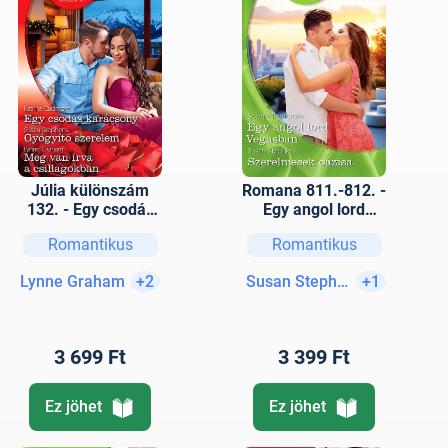
Júlia különszám
Romana 811.-812. -
132. - Egy csodás
Egy angol lord
karácsony;
Vegasban;
Romantikus
Romantikus
Gyógyító szerelem;
Szerelmesek
Meg van írva a
oázisa
Lynne Graham
+2
Susan Stephens
+1
csillagokban
3 699 Ft
3 399 Ft
Ez jöhet
Ez jöhet