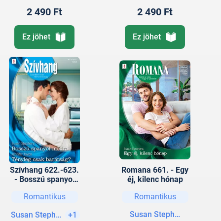
2 490 Ft
2 490 Ft
Ez jöhet
Ez jöhet
Szívhang 622.-623.
Romana 661. - Egy
- Bosszú spanyol
éj, kilenc hónap
módra; Tényleg
Romantikus
Romantikus
csak barátság?
Susan Stephens
Susan Stephens
+1