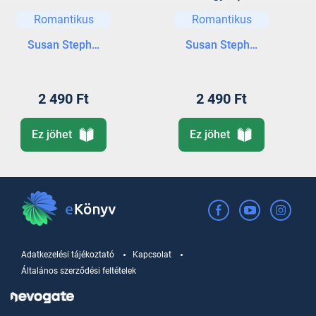
Romantikus
Romantikus
Susan Stephens
Susan Stephens
2 490 Ft
2 490 Ft
Ez jöhet
Ez jöhet
Adatkezelési tájékoztató
Kapcsolat
Általános szerződési feltételek