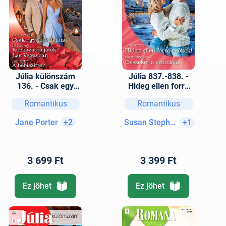
Júlia különszám
Júlia 837.-838. -
136. - Csak egy
Hideg ellen forró
futó kaland;
csókok!; Összeköt a
Romantikus
Romantikus
Kockázatos játék
szerelem
Las Vegasban; A
Jane Porter
+2
Susan Stephens
+1
bébiszitter
3 699 Ft
3 399 Ft
Ez jöhet
Ez jöhet