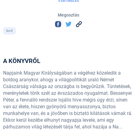
0 ÉRTÉKELÉS
Megosztás
Sci-fi
A KÖNYVRŐL
Napjaink Magyar Királyságában a végéhez közeledik a
boldog aranykor, ahogy a világpolitikát uraló Német
Császárság válsága az országba is begyűrűzik. Tüntetések,
merényletek törik szét az évszázados nyugalmat. Bessenyei
Péter, a fennálló rendszer lojális híve mégis úgy érzi, sínen
van az élete, hiszen gyönyörű menyasszonya, biztos
munkahelye van, és a jövőben is biztató kilátások várnak rá.
Ekkor kerül kezébe elhunyt nagyapja levele, ami egy
párhuzamos világ létezését tárja fel, ahol hazája a Na...