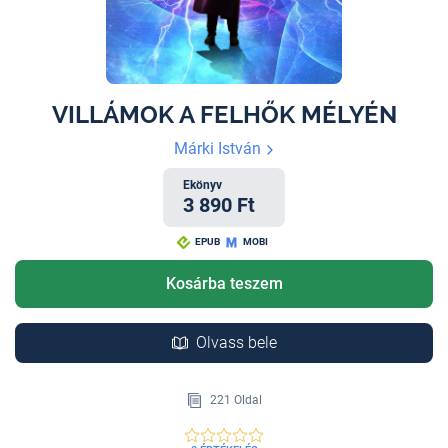
VILLÁMOK A FELHŐK MÉLYÉN
Márki István
Ekönyv
3 890 Ft
EPUB
MOBI
Kosárba teszem
Olvass bele
221 Oldal