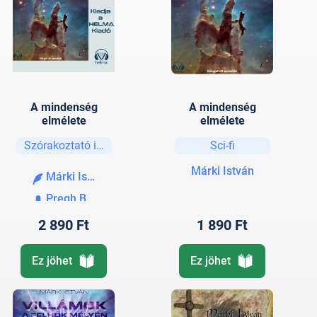
A mindenség
A mindenség
elmélete
elmélete
Szórakoztató irodalom
Sci-fi
Márki István
Márki István
Pregh Balázs
2 890 Ft
1 890 Ft
Ez jöhet
Ez jöhet