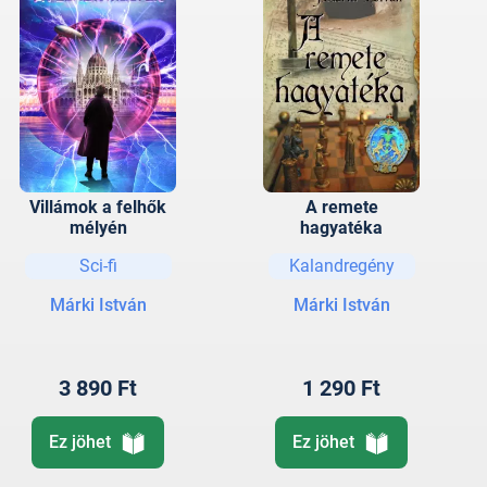
Villámok a felhők
A remete
mélyén
hagyatéka
Sci-fi
Kalandregény
Márki István
Márki István
3 890 Ft
1 290 Ft
Ez jöhet
Ez jöhet