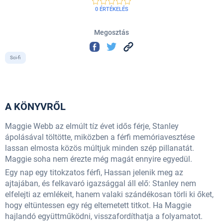
0 ÉRTÉKELÉS
Megosztás
Sci-fi
A KÖNYVRŐL
Maggie Webb az elmúlt tíz évet idős férje, Stanley
ápolásával töltötte, miközben a férfi memóriavesztése
lassan elmosta közös múltjuk minden szép pillanatát.
Maggie soha nem érezte még magát ennyire egyedül.
Egy nap egy titokzatos férfi, Hassan jelenik meg az
ajtajában, és felkavaró igazsággal áll elő: Stanley nem
elfelejti az emlékeit, hanem valaki szándékosan törli ki őket,
hogy eltüntessen egy rég eltemetett titkot. Ha Maggie
hajlandó együttműködni, visszafordíthatja a folyamatot.