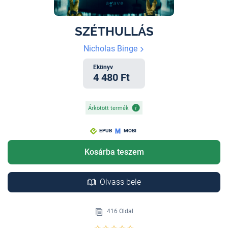
SZÉTHULLÁS
Nicholas Binge
Ekönyv
4 480 Ft
Árkötött termék
EPUB
MOBI
Kosárba teszem
Olvass bele
416 Oldal