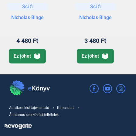
Sci-fi
Sci-fi
Nicholas Binge
Nicholas Binge
4 480 Ft
3 480 Ft
Ez jöhet
Ez jöhet
Adatkezelési tájékoztató
Kapcsolat
Általános szerződési feltételek