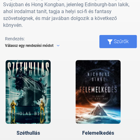
Svájcban és Hong Kongban, jelenleg Edinburgh-ban lakik,
ahol irodalmat tanít, tagja a helyi sci-fi és fantasy
szövetségnek, és már javában dolgozik a következő
könyvén.
Rendezés:
Szűrők
Válassz egy rendezési módot
Széthullás
Felemelkedés