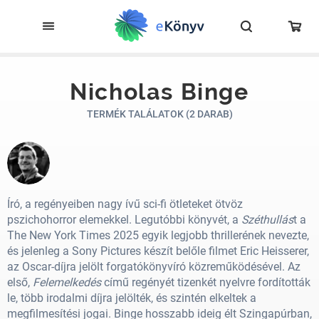
Nicholas Binge
TERMÉK TALÁLATOK (2 DARAB)
Író, a regényeiben nagy ívű sci-fi ötleteket ötvöz
pszichohorror elemekkel. Legutóbbi könyvét, a
Széthullás
t a
The New York Times 2025 egyik legjobb thrillerének nevezte,
és jelenleg a Sony Pictures készít belőle filmet Eric Heisserer,
az Oscar-díjra jelölt forgatókönyvíró közreműködésével. Az
első,
Felemelkedés
című regényét tizenkét nyelvre fordították
le, több irodalmi díjra jelölték, és szintén elkeltek a
megfilmesítési jogai. Binge hosszabb ideig élt Szingapúrban,