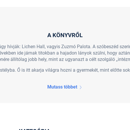
A KÖNYVRŐL
 úgy hívják: Lichen Hall, vagyis Zuzmó Palota. A szóbeszéd szer
években ide járnak titokban a hajadon lányok szülni, hogy azt
enére állítólag jobb hely, mint az ugyanazt a célt szolgáló „inté
élyba. Ő is itt akarja világra hozni a gyermekét, mint előtte sok
Mutass többet