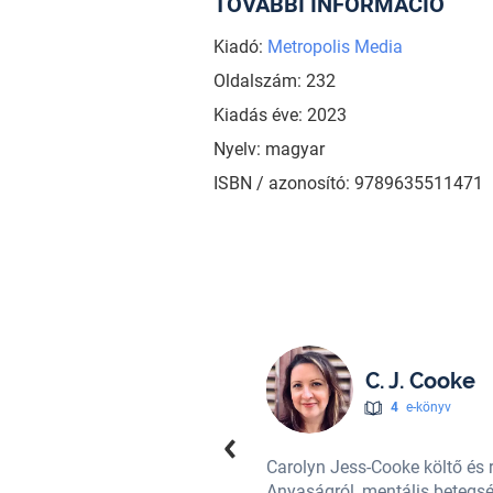
TOVÁBBI INFORMÁCIÓ
Kiadó:
Metropolis Media
Oldalszám: 232
Kiadás éve: 2023
Nyelv: magyar
ISBN / azonosító: 9789635511471
C. J. Cooke
4
e-könyv
Carolyn Jess-Cooke költő és r
minista gótikusnak és/vagy
Anyaságról, mentális betegsé