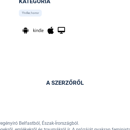
KATEGÓRIA
Thriller, horror
A SZERZŐRŐL
egényíró Belfastból, Észak-Írországból.
gekről, emlékekről és traumákról ír. A prózáját gyakran feminis