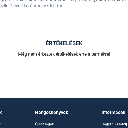
zik. 7 éves korában kezdett írni.
ÉRTÉKELÉSEK
Még nem érkeztek értékelések erre a termékre!
k
Hangoskönyvek
Informácók
k
Újdonságok
Hogyan vásárolj