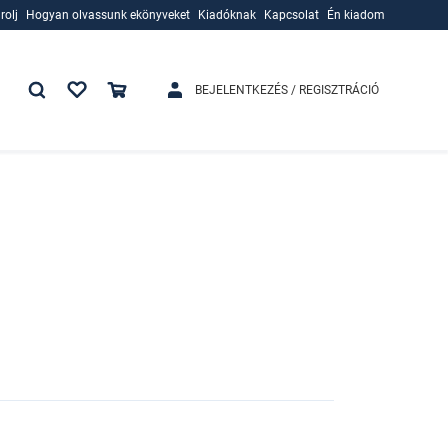
rolj
Hogyan olvassunk ekönyveket
Kiadóknak
Kapcsolat
Én kiadom
rolj
Hogyan olvassunk ekönyveket
Kiadóknak
BEJELENTKEZÉS / REGISZTRÁCIÓ