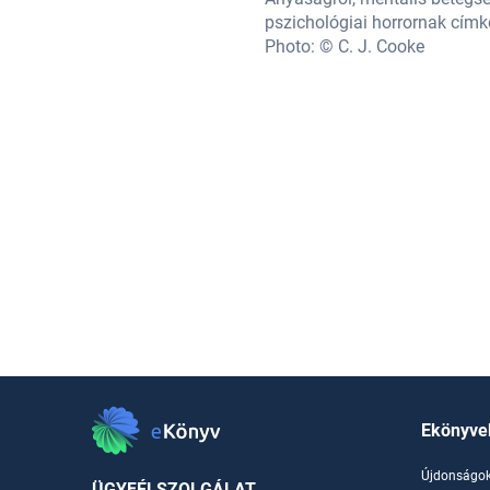
pszichológiai horrornak címké
Photo: © C. J. Cooke
Ekönyve
Újdonságo
ÜGYFÉLSZOLGÁLAT