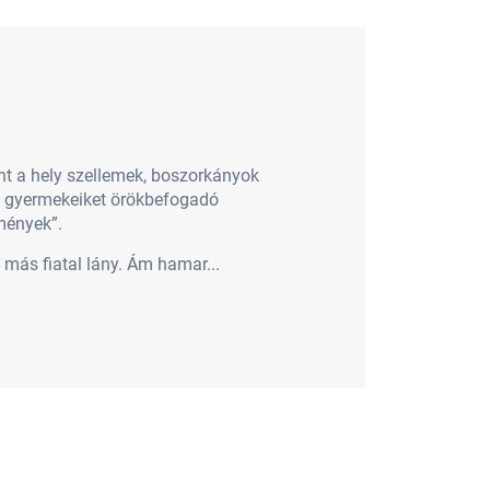
int a hely szellemek, boszorkányok
án gyermekeiket örökbefogadó
zmények”.
 más fiatal lány. Ám hamar...