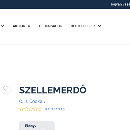
Hogyan vásá
Hogyan vásá
AKCIÓK
ÚJDONSÁGOK
BESTSELLEREK
SZELLEMERDŐ
C. J. Cooke
0 ÉRTÉKELÉS
Ekönyv