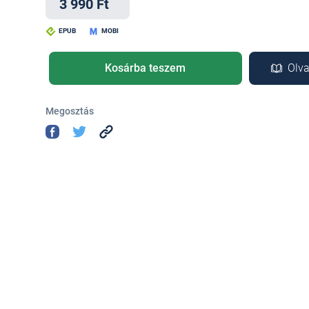
3 990 Ft
EPUB
MOBI
Kosárba teszem
Olva
Megosztás