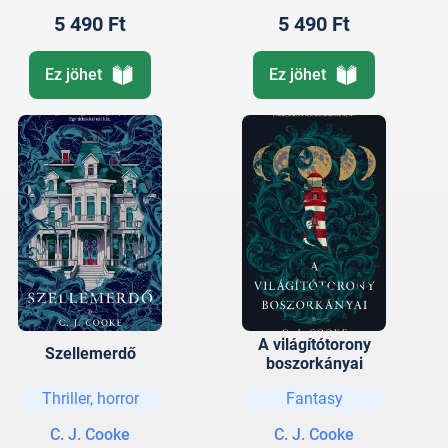
5 490 Ft
5 490 Ft
Ez jöhet
Ez jöhet
A világítótorony
Szellemerdő
boszorkányai
Thriller, horror
Fantasy
C. J. Cooke
C. J. Cooke