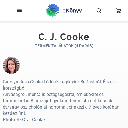
C. J. Cooke
TERMÉK TALÁLATOK (4 DARAB)
Carolyn Jess-Cooke költő és regényíró Belfastból, Észak-
Írországból.
Anyaságról, mentális betegségekről, emlékekről és
traumákról ír. A prózáját gyakran feminista gótikusnak
és/vagy pszichológiai horrornak címkézik. 7 éves korában
kezdett írni.
Photo: © C. J. Cooke