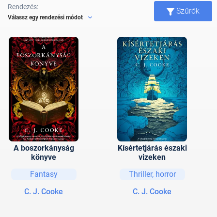
Rendezés:
Szűrők
Válassz egy rendezési módot
A boszorkányság
Kísértetjárás északi
könyve
vizeken
Fantasy
Thriller, horror
C. J. Cooke
C. J. Cooke