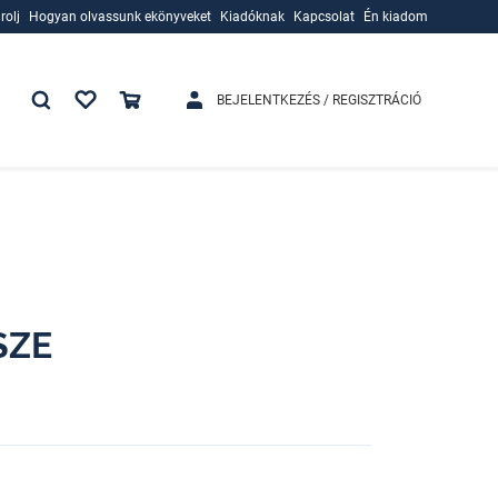
rolj
Hogyan olvassunk ekönyveket
Kiadóknak
Kapcsolat
Én kiadom
rolj
Hogyan olvassunk ekönyveket
Kiadóknak
BEJELENTKEZÉS / REGISZTRÁCIÓ
SZE