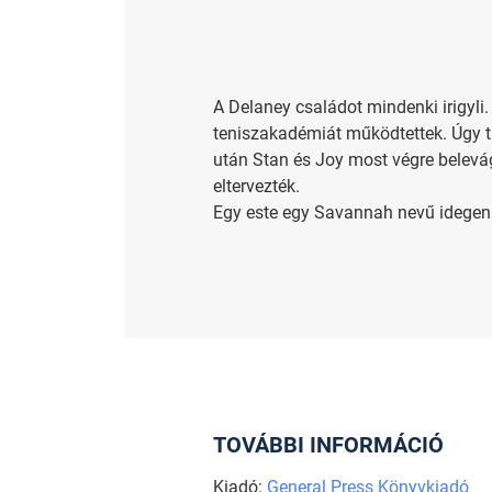
A Delaney családot mindenki irigyli
teniszakadémiát működtettek. Úgy tű
után Stan és Joy most végre belevá
eltervezték.
Egy este egy Savannah nevű idegen k
TOVÁBBI INFORMÁCIÓ
Kiadó:
General Press Könyvkiadó