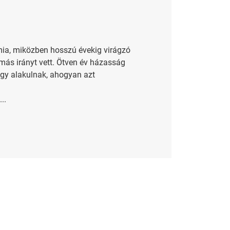
émia, miközben hosszú évekig virágzó
 más irányt vett. Ötven év házasság
gy alakulnak, ahogyan azt
..