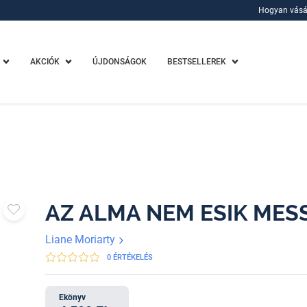
Hogyan vásá
Hogyan vásá
AKCIÓK
ÚJDONSÁGOK
BESTSELLEREK
AZ ALMA NEM ESIK MES
Liane Moriarty
0 ÉRTÉKELÉS
Ekönyv