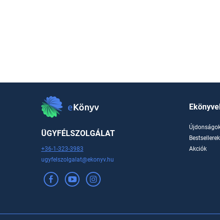
Ekönyve
Újdonságo
ÜGYFÉLSZOLGÁLAT
Bestsellere
+36-1-323-3983
Akciók
ugyfelszolgalat@ekonyv.hu