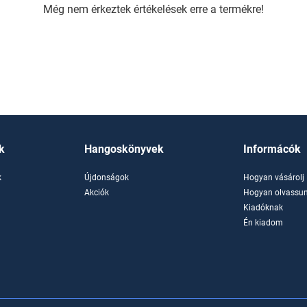
Még nem érkeztek értékelések erre a termékre!
k
Hangoskönyvek
Informácók
k
Újdonságok
Hogyan vásárolj
k
Akciók
Hogyan olvassun
Kiadóknak
Én kiadom