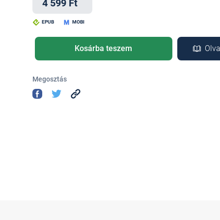
4 599 Ft
EPUB
MOBI
Kosárba teszem
Olva
Megosztás