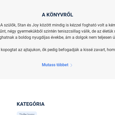
A KÖNYVRŐL
. A szülők, Stan és Joy között mindig is kézzel fogható volt a k
nt, négy gyermekükből szintén teniszcsillag válik, de az életük
ghatnak a boldog nyugdíjas évekbe, ám a dolgok nem teljesen ú
opogtat az ajtajukon, ők pedig befogadják a kissé zavart, hom.
Mutass többet
KATEGÓRIA
Thriller, horror