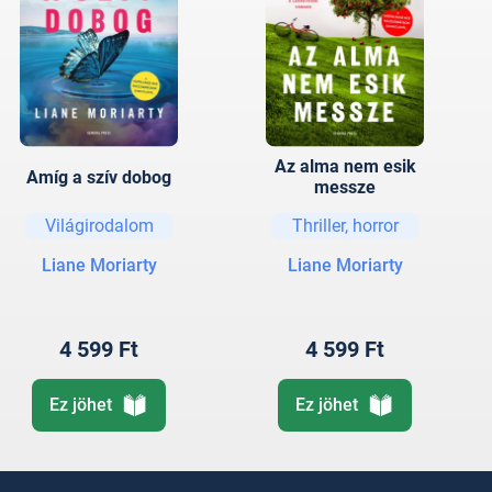
Az alma nem esik
Amíg a szív dobog
messze
Világirodalom
Thriller, horror
Liane Moriarty
Liane Moriarty
4 599 Ft
4 599 Ft
Ez jöhet
Ez jöhet