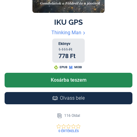
IKU GPS
Thinking Man
Ekönyv
1 111 Ft
778 Ft
EPUB
MOBI
Kosárba teszem
Olvass bele
116 Oldal
0 ÉRTÉKELÉS