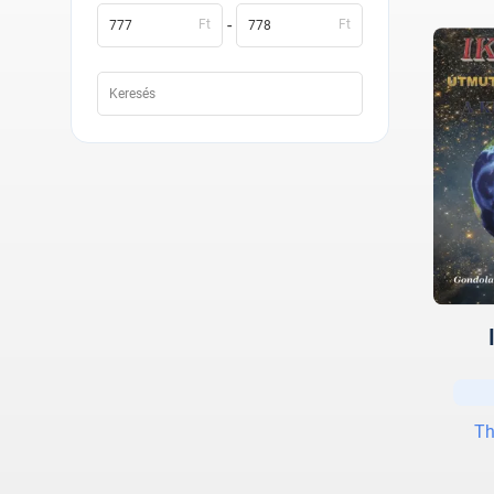
-
Ft
Ft
Th