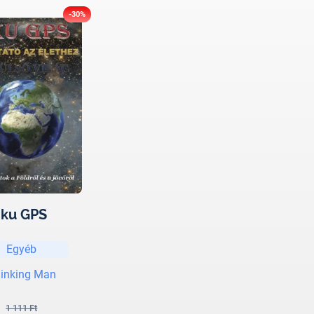
-30%
Iku GPS
Egyéb
inking Man
1 111 Ft