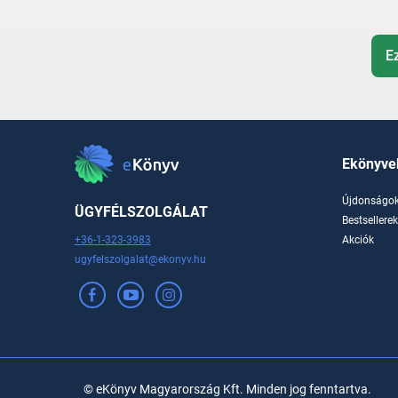
E
Ekönyve
Újdonságo
ÜGYFÉLSZOLGÁLAT
Bestsellere
+36-1-323-3983
Akciók
ugyfelszolgalat@ekonyv.hu
© eKönyv Magyarország Kft. Minden jog fenntartva.