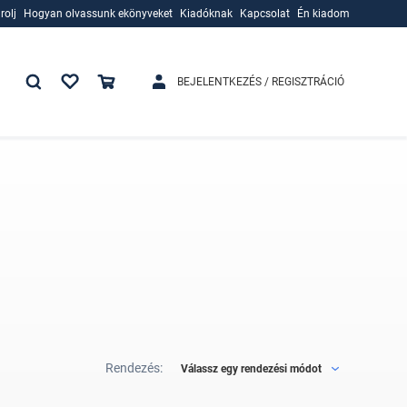
rolj
Hogyan olvassunk ekönyveket
Kiadóknak
Kapcsolat
Én kiadom
rolj
Hogyan olvassunk ekönyveket
Kiadóknak
BEJELENTKEZÉS / REGISZTRÁCIÓ
Rendezés:
Válassz egy rendezési módot