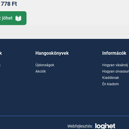
778 Ft
z jöhet
k
Hangoskönyvek
Informácók
k
Újdonságok
Hogyan vásárolj
k
Akciók
Hogyan olvassun
Kiadóknak
Én kiadom
Webfejlesztés: