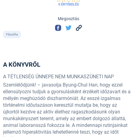
0 ÉRTÉKELÉS
Megosztás
Filozófia
A KÖNYVRŐL
A TÉTLENSÉG ÜNNEPE NEM MUNKASZÜNETI NAP
Szemlélődjünk! – javasolja Byung-Chul Han, hogy ezzel
ellensúlyozni tudjuk a gyorsulásként érzékelt időzavart és a
mélyén meghúzódó diszharmóniát. Az esszé izgalmas
történelmi időutazáson keresztül mutatja be, hogy az
újkortól kezdve az aktív élethez ragaszkodásunk olyan
munkakényszert teremt, amely az embert dolgozó állattá,
animal laboransszá fokozza le. A mindennapi rutinjainkat
jellemző hiperaktivitás lehetetlenné teszi, hogy az időt