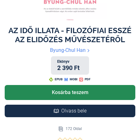
AZ IDŐ ILLATA - FILOZÓFIAI ESSZÉ
AZ ELIDŐZÉS MŰVÉSZETÉRŐL
Byung-Chul Han
Ekönyv
2 390 Ft
EPUB
MOBI
PDF
Kosárba teszem
Olvass bele
172 Oldal