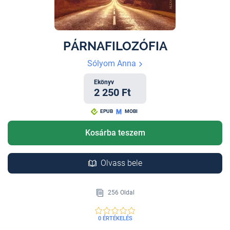
PÁRNAFILOZÓFIA
Sólyom Anna
Ekönyv
2 250 Ft
EPUB
MOBI
Kosárba teszem
Olvass bele
256 Oldal
0 ÉRTÉKELÉS