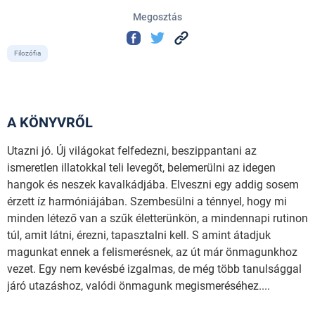
Megosztás
Filozófia
A KÖNYVRŐL
Utazni jó. Új világokat felfedezni, beszippantani az
ismeretlen illatokkal teli levegőt, belemerülni az idegen
hangok és neszek kavalkádjába. Elveszni egy addig sosem
érzett íz harmóniájában. Szembesülni a ténnyel, hogy mi
minden létező van a szűk életterünkön, a mindennapi rutinon
túl, amit látni, érezni, tapasztalni kell. S amint átadjuk
magunkat ennek a felismerésnek, az út már önmagunkhoz
vezet. Egy nem kevésbé izgalmas, de még több tanulsággal
járó utazáshoz, valódi önmagunk megismeréséhez....