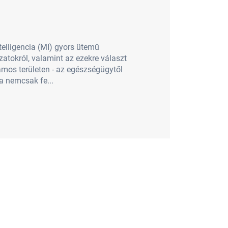
telligencia (MI) gyors ütemű
atokról, valamint az ezekre választ
ámos területen - az egészségügytől
a nemcsak fe...