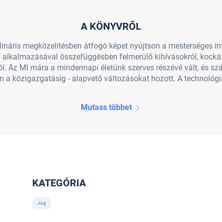
A KÖNYVRŐL
plináris megközelítésben átfogó képet nyújtson a mesterséges in
ű alkalmazásával összefüggésben felmerülő kihívásokról, kockáz
. Az MI mára a mindennapi életünk szerves részévé vált, és sz
 a közigazgatásig - alapvető változásokat hozott. A technológi
Mutass többet
KATEGÓRIA
Jog