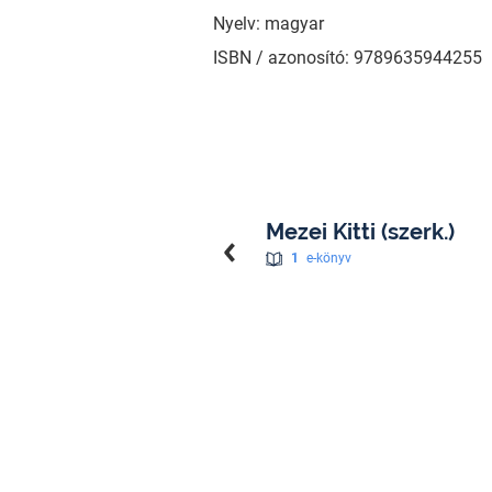
Nyelv: magyar
ISBN / azonosító: 9789635944255
Mezei Kitti (szerk.)
1
e-könyv