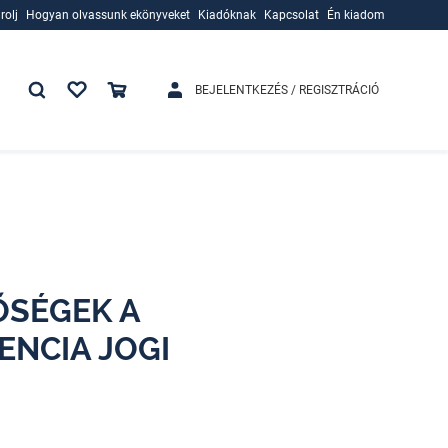
rolj
Hogyan olvassunk ekönyveket
Kiadóknak
Kapcsolat
Én kiadom
rolj
Hogyan olvassunk ekönyveket
Kiadóknak
BEJELENTKEZÉS / REGISZTRÁCIÓ
ŐSÉGEK A
ENCIA JOGI