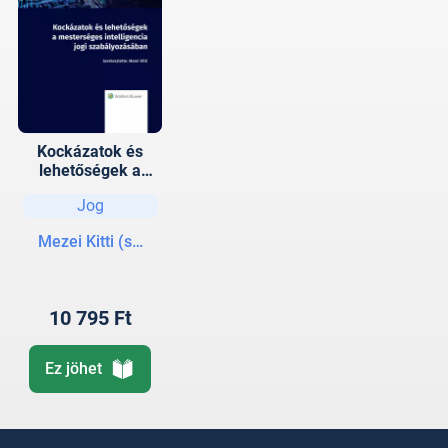
Kockázatok és
lehetőségek a
mesterséges
Jog
intelligencia jogi
szabályozásában
Mezei Kitti (szerk.)
10 795 Ft
Ez jöhet