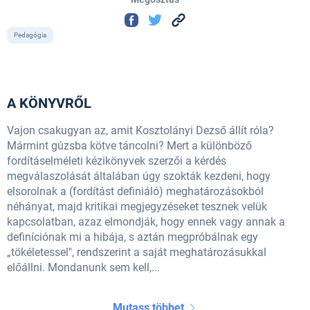
Pedagógia
A KÖNYVRŐL
Vajon csakugyan az, amit Kosztolányi Dezső állít róla?
Mármint gúzsba kötve táncolni? Mert a különböző
fordításelméleti kézikönyvek szerzői a kérdés
megválaszolását általában úgy szokták kezdeni, hogy
elsorolnak a (fordítást definiáló) meghatározásokból
néhányat, majd kritikai megjegyzéseket tesznek velük
kapcsolatban, azaz elmondják, hogy ennek vagy annak a
definíciónak mi a hibája, s aztán megpróbálnak egy
„tökéletessel", rendszerint a saját meghatározásukkal
előállni. Mondanunk sem kell,...
Mutass többet