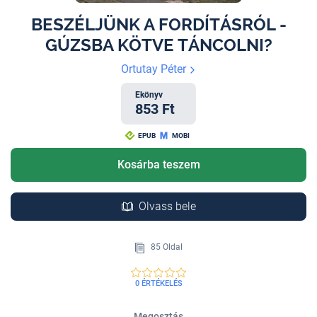
BESZÉLJÜNK A FORDÍTÁSRÓL -
GÚZSBA KÖTVE TÁNCOLNI?
Ortutay Péter
Ekönyv
853 Ft
EPUB
MOBI
Kosárba teszem
Olvass bele
85 Oldal
0 ÉRTÉKELÉS
Megosztás