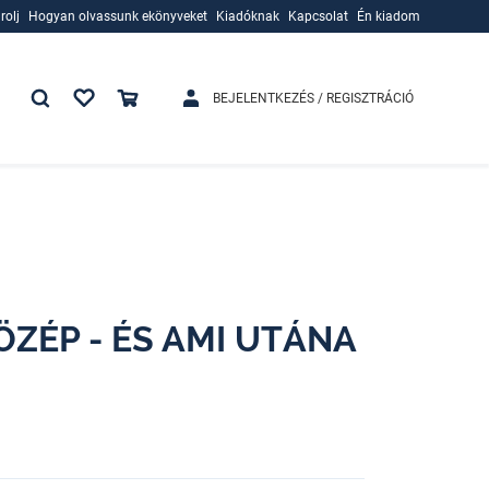
rolj
Hogyan olvassunk ekönyveket
Kiadóknak
Kapcsolat
Én kiadom
rolj
Hogyan olvassunk ekönyveket
Kiadóknak
BEJELENTKEZÉS / REGISZTRÁCIÓ
ZÉP - ÉS AMI UTÁNA