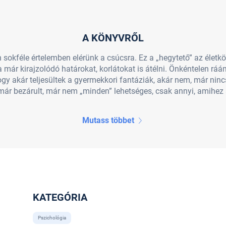
A KÖNYVRŐL
 sokféle értelemben elérünk a csúcsra. Ez a „hegytető” az életk
a már kirajzolódó határokat, korlátokat is átélni. Önkéntelen r
gy akár teljesültek a gyermekkori fantáziák, akár nem, már nin
ár bezárult, már nem „minden” lehetséges, csak annyi, amihez a
Mutass többet
KATEGÓRIA
Pszichológia