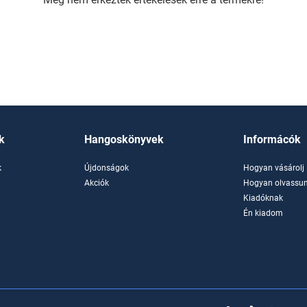
k
Hangoskönyvek
Informácók
k
Újdonságok
Hogyan vásárolj
k
Akciók
Hogyan olvassun
Kiadóknak
Én kiadom