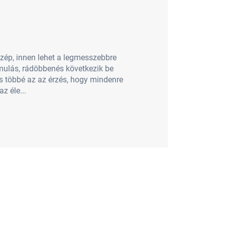
özép, innen lehet a legmesszebbre
áámulás, rádöbbenés következik be
cs többé az az érzés, hogy mindenre
z éle...