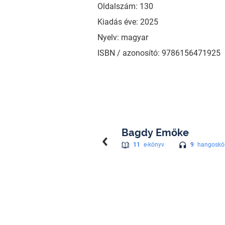
Oldalszám: 130
Kiadás éve: 2025
Nyelv: magyar
ISBN / azonosító: 9786156471925
Bagdy Emőke
9
hangoskö
11
e-könyv