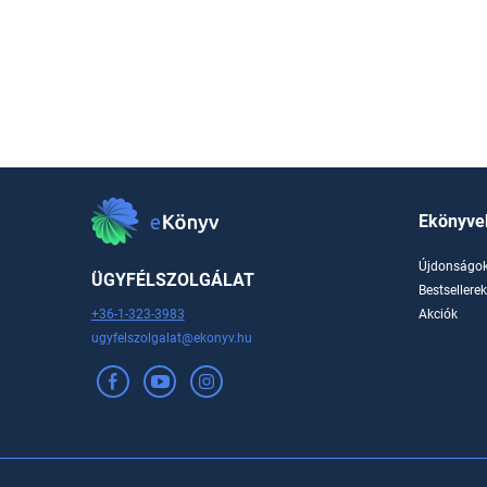
Ekönyve
Újdonságo
ÜGYFÉLSZOLGÁLAT
Bestsellere
+36-1-323-3983
Akciók
ugyfelszolgalat@ekonyv.hu