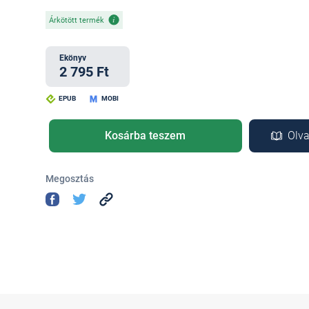
Árkötött termék
Ekönyv
2 795 Ft
EPUB
MOBI
Kosárba teszem
Olva
Megosztás