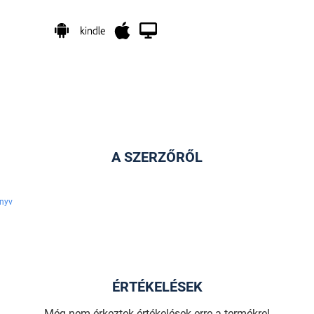
A SZERZŐRŐL
nyv
ÉRTÉKELÉSEK
Még nem érkeztek értékelések erre a termékre!