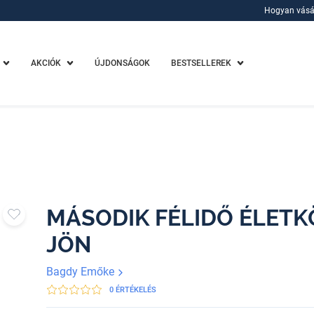
Hogyan vásá
Hogyan vásá
AKCIÓK
ÚJDONSÁGOK
BESTSELLEREK
MÁSODIK FÉLIDŐ ÉLETKÖ
JÖN
Bagdy Emőke
0 ÉRTÉKELÉS