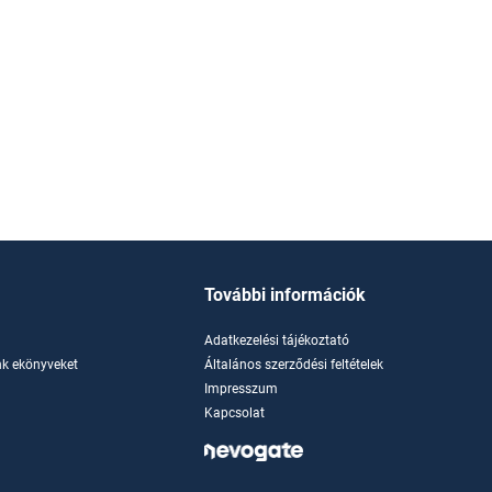
További információk
Adatkezelési tájékoztató
k ekönyveket
Általános szerződési feltételek
Impresszum
Kapcsolat