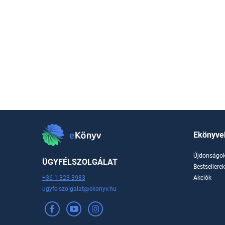
Ekönyve
Újdonságo
ÜGYFÉLSZOLGÁLAT
Bestsellere
+36-1-323-3983
Akciók
ugyfelszolgalat@ekonyv.hu