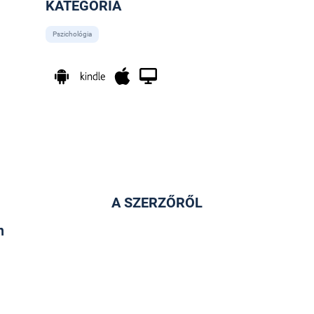
KATEGÓRIA
Pszichológia
A SZERZŐRŐL
n