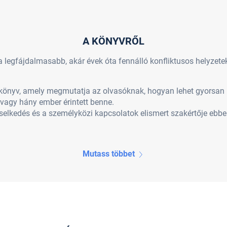
A KÖNYVRŐL
 a legfájdalmasabb, akár évek óta fennálló konfliktusos helyze
n könyv, amely megmutatja az olvasóknak, hogyan lehet gyorsan 
t, vagy hány ember érintett benne.
iselkedés és a személyközi kapcsolatok elismert szakértője ebbe
Mutass többet