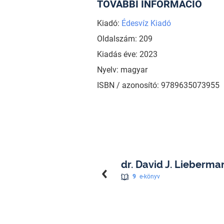
TOVÁBBI INFORMÁCIÓ
Kiadó:
Édesvíz Kiadó
Oldalszám: 209
Kiadás éve: 2023
Nyelv: magyar
ISBN / azonosító: 9789635073955
dr. David J. Lieberma
9
e-könyv