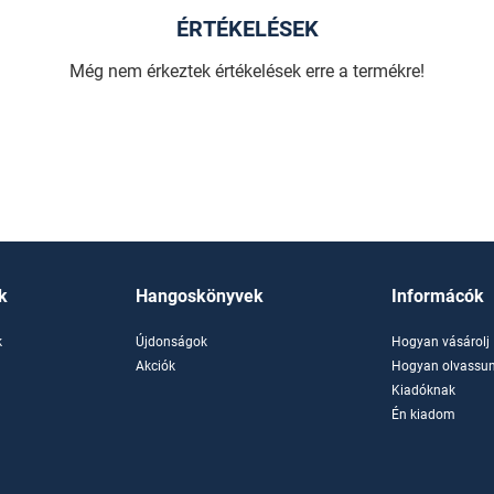
ÉRTÉKELÉSEK
Még nem érkeztek értékelések erre a termékre!
k
Hangoskönyvek
Informácók
k
Újdonságok
Hogyan vásárolj
k
Akciók
Hogyan olvassun
Kiadóknak
Én kiadom