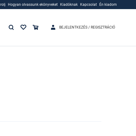
rolj
Hogyan olvassunk ekönyveket
Kiadóknak
Kapcsolat
Én kiadom
rolj
Hogyan olvassunk ekönyveket
Kiadóknak
BEJELENTKEZÉS / REGISZTRÁCIÓ