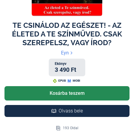
TE CSINÁLOD AZ EGÉSZET! - AZ
ÉLETED A TE SZÍNMŰVED. CSAK
SZEREPELSZ, VAGY ÍROD?
Eyn
Ekönyv
3 490 Ft
EPUB
MOBI
Kosárba teszem
Olvass bele
193 Oldal