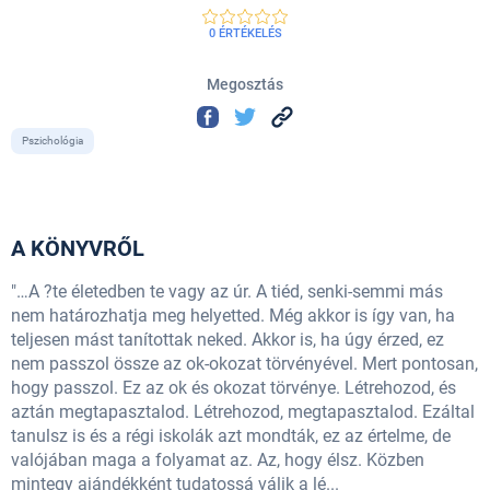
0 ÉRTÉKELÉS
Megosztás
Pszichológia
A KÖNYVRŐL
"…A ?te életedben te vagy az úr. A tiéd, senki-semmi más
nem határozhatja meg helyetted. Még akkor is így van, ha
teljesen mást tanítottak neked. Akkor is, ha úgy érzed, ez
nem passzol össze az ok-okozat törvényével. Mert pontosan,
hogy passzol. Ez az ok és okozat törvénye. Létrehozod, és
aztán megtapasztalod. Létrehozod, megtapasztalod. Ezáltal
tanulsz is és a régi iskolák azt mondták, ez az értelme, de
valójában maga a folyamat az. Az, hogy élsz. Közben
mintegy ajándékként tudatossá válik a lé...