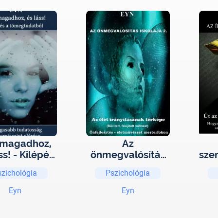
 magadhoz,
Az
ss! - Kilépés
önmegvalósítás
sze
megtudatból
iskolája 2. - Az
az
szichológia
Pszichológia
élet
irányításának
Eyn
Eyn
térképe