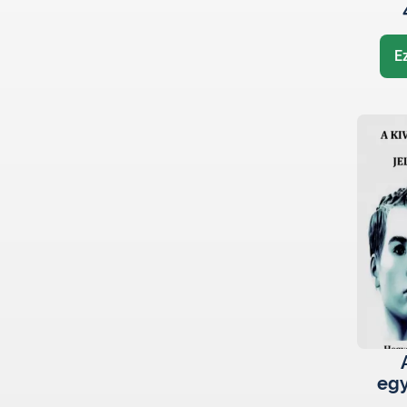
E
egy
jel