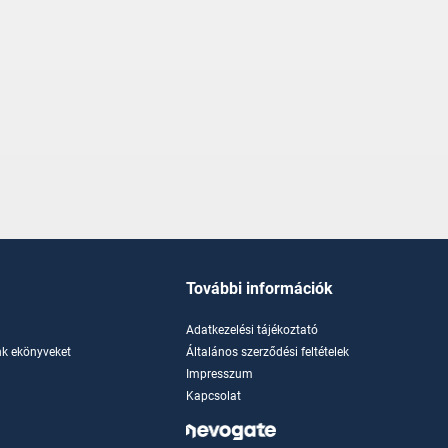
További információk
Adatkezelési tájékoztató
k ekönyveket
Általános szerződési feltételek
Impresszum
Kapcsolat