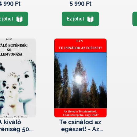
4 990 Ft
5 990 Ft
z jöhet
Ez jöhet
A kiváló
Te csinálod az
éniség 50
egészet! - Az
lemvonása -
életed a Te