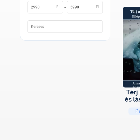
-
Ft
Ft
Térj
és lá
a tö
P