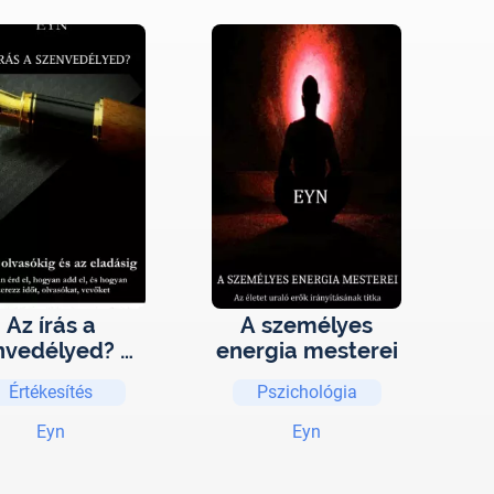
Az írás a
A személyes
nvedélyed? Út
energia mesterei
 olvasókig és
Értékesítés
Pszichológia
az eladásig
Eyn
Eyn