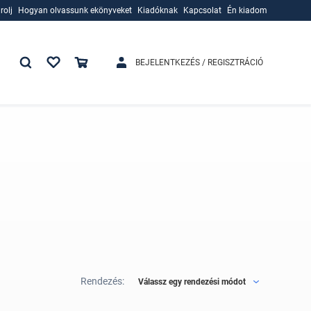
rolj
Hogyan olvassunk ekönyveket
Kiadóknak
Kapcsolat
Én kiadom
rolj
Hogyan olvassunk ekönyveket
Kiadóknak
BEJELENTKEZÉS / REGISZTRÁCIÓ
Rendezés:
Válassz egy rendezési módot