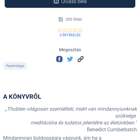
Olvass bele
200 Oldal
0 ÉRTÉKELÉS
Megosztás
Pszichológia
A KÖNYVRŐL
„Thubten világosan szemlélteti, miért van mindannyiunknak
szüksége
meditációra és tudatos jelenlétre az életünkben.”
Benedict Cumberbatch
Mindannyian boldogságra vágyunk, ám ha a