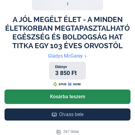
A JÓL MEGÉLT ÉLET - A MINDEN
ÉLETKORBAN MEGTAPASZTALHATÓ
EGÉSZSÉG ÉS BOLDOGSÁG HAT
TITKA EGY 103 ÉVES ORVOSTÓL
Gladys McGarey
Ekönyv
3 850 Ft
EPUB
MOBI
Kosárba teszem
Olvass bele
267 Oldal