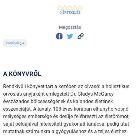
0 ÉRTÉKELÉS
Megosztás
Pszichológia
A KÖNYVRŐL
Rendkívüli könyvet tart a kezében az olvasó: a holisztikus
orvoslás anyjaként emlegetett Dr. Gladys McGarey
évszázados bölcsességének és kalandos életének
esszenciáját. A tavaly, 103 éves korában elhunyt orvosnő
mélységes embersége és derűje felébreszti az életörömöt,
saját példájával hitelesített gyakorlati tanácsai pedig utat
mutatnak számunkra a gyógyuláshoz és a teljes élethez.