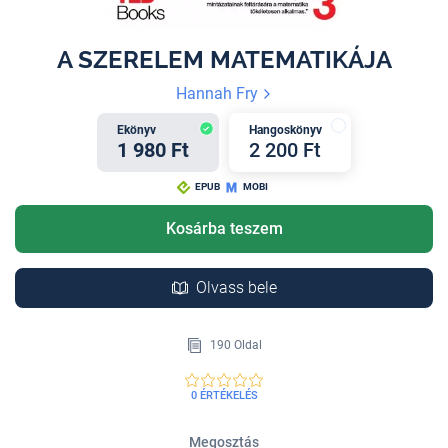
A SZERELEM MATEMATIKÁJA
Hannah Fry
Ekönyv
Hangoskönyv
1 980 Ft
2 200 Ft
EPUB
MOBI
Kosárba teszem
Olvass bele
190 Oldal
0 ÉRTÉKELÉS
Megosztás