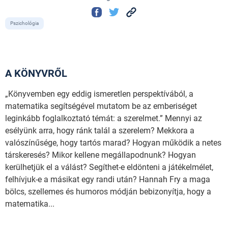
Pszichológia
A KÖNYVRŐL
„Könyvemben egy eddig ismeretlen perspektívából, a
matematika segítségével mutatom be az emberiséget
leginkább foglalkoztató témát: a szerelmet.” Mennyi az
esélyünk arra, hogy ránk talál a szerelem? Mekkora a
valószínűsége, hogy tartós marad? Hogyan működik a netes
társkeresés? Mikor kellene megállapodnunk? Hogyan
kerülhetjük el a válást? Segíthet-e eldönteni a játékelmélet,
felhívjuk-e a másikat egy randi után? Hannah Fry a maga
bölcs, szellemes és humoros módján bebizonyítja, hogy a
matematika...