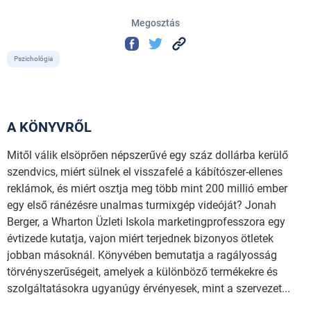
Megosztás
Pszichológia
A KÖNYVRŐL
Mitől válik elsöprően népszerűvé egy száz dollárba kerülő
szendvics, miért sülnek el visszafelé a kábítószer-ellenes
reklámok, és miért osztja meg több mint 200 millió ember
egy első ránézésre unalmas turmixgép videóját? Jonah
Berger, a Wharton Üzleti Iskola marketingprofesszora egy
évtizede kutatja, vajon miért terjednek bizonyos ötletek
jobban másoknál. Könyvében bemutatja a ragályosság
törvényszerűségeit, amelyek a különböző termékekre és
szolgáltatásokra ugyanúgy érvényesek, mint a szervezet...