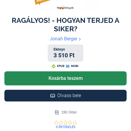
RAGÁLYOS! - HOGYAN TERJED A
SIKER?
Jonah Berger
Ekönyv
3 510 Ft
EPUB
MOBI
Kosárba teszem
Olvass bele
280 Oldal
0 ÉRTÉKELÉS