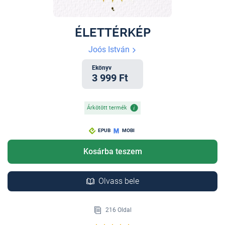
ÉLETTÉRKÉP
Joós István
Ekönyv
3 999 Ft
Árkötött termék
EPUB
MOBI
Kosárba teszem
Olvass bele
216 Oldal