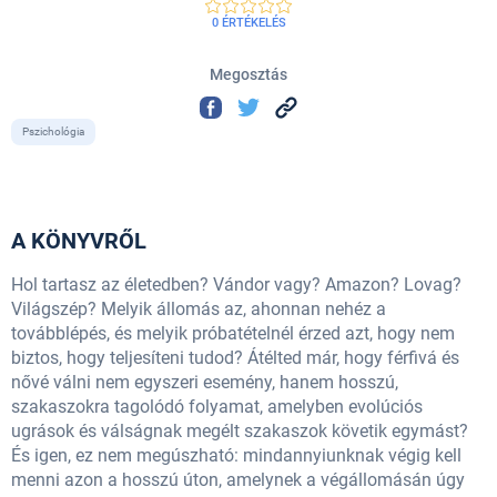
0 ÉRTÉKELÉS
Megosztás
Pszichológia
A KÖNYVRŐL
Hol tartasz az életedben? Vándor vagy? Amazon? Lovag?
Világszép? Melyik állomás az, ahonnan nehéz a
továbblépés, és melyik próbatételnél érzed azt, hogy nem
biztos, hogy teljesíteni tudod? Átélted már, hogy férfivá és
nővé válni nem egyszeri esemény, hanem hosszú,
szakaszokra tagolódó folyamat, amelyben evolúciós
ugrások és válságnak megélt szakaszok követik egymást?
És igen, ez nem megúszható: mindannyiunknak végig kell
menni azon a hosszú úton, amelynek a végállomásán úgy