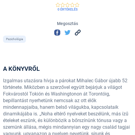
0 ÉRTÉKELÉS
Megosztás
Pszichológia
A KÖNYVRŐL
Izgalmas utazásra hívja a párokat Mihalec Gábor újabb 52
története. Miközben a szerzővel együtt bejárjuk a világot
Fokvárostól Tokión és Washingtonon át Torontóig,
bepillantást nyerhetünk nemcsak az ott élők
mindennapjaiba, hanem belső világukba, kapcsolataik
dinamikájába is. „Noha eltérő nyelveket beszélünk, más ízű
ételeket eszünk, és különbözik a bőrszínünk tónusa vagy a
szemünk állása, mégis mindannyian egy nagy család tagjai
vagyunk, ugyanazon a nyelven nevetünk, sírunk és