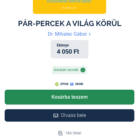
PÁR-PERCEK A VILÁG KÖRÜL
Dr. Mihalec Gábor
Ekönyv
4 050 Ft
Árkötött termék
EPUB
MOBI
Kosárba teszem
Olvass bele
184 Oldal