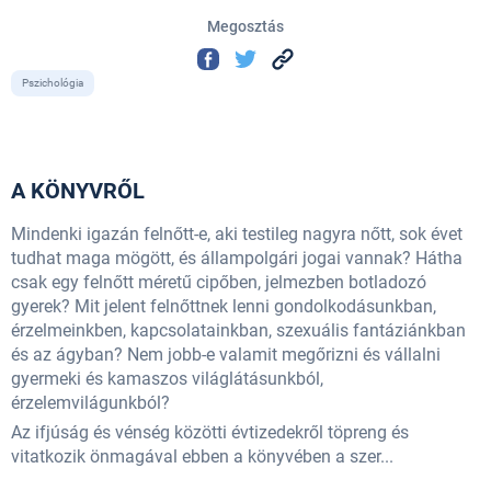
Megosztás
Pszichológia
A KÖNYVRŐL
Mindenki igazán felnőtt-e, aki testileg nagyra nőtt, sok évet
tudhat maga mögött, és állampolgári jogai vannak? Hátha
csak egy felnőtt méretű cipőben, jelmezben botladozó
gyerek? Mit jelent felnőttnek lenni gondolkodásunkban,
érzelmeinkben, kapcsolatainkban, szexuális fantáziánkban
és az ágyban? Nem jobb-e valamit megőrizni és vállalni
gyermeki és kamaszos világlátásunkból,
érzelemvilágunkból?
Az ifjúság és vénség közötti évtizedekről töpreng és
vitatkozik önmagával ebben a könyvében a szer...