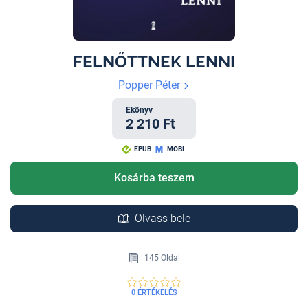
FELNŐTTNEK LENNI
Popper Péter
Ekönyv
2 210 Ft
EPUB
MOBI
Kosárba teszem
Olvass bele
145 Oldal
0 ÉRTÉKELÉS