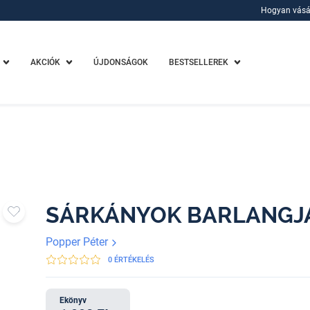
Hogyan vásá
Hogyan vásá
AKCIÓK
ÚJDONSÁGOK
BESTSELLEREK
SÁRKÁNYOK BARLANGJ
Popper Péter
0 ÉRTÉKELÉS
Ekönyv