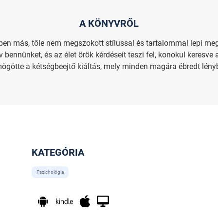
A KÖNYVRŐL
ben más, tőle nem megszokott stílussal és tartalommal lepi meg
v bennünket, és az élet örök kérdéseit teszi fel, konokul keresv
mögötte a kétségbeejtő kiáltás, mely minden magára ébredt lény
KATEGÓRIA
Pszichológia