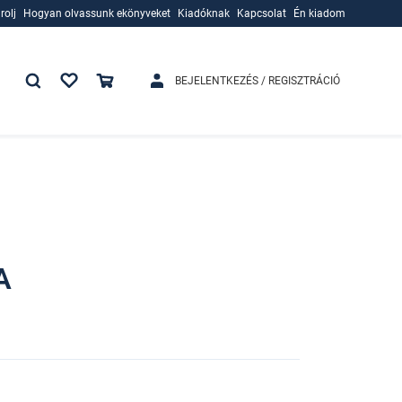
rolj
Hogyan olvassunk ekönyveket
Kiadóknak
Kapcsolat
Én kiadom
rolj
Hogyan olvassunk ekönyveket
Kiadóknak
BEJELENTKEZÉS / REGISZTRÁCIÓ
A