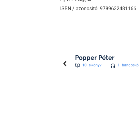
ISBN / azonosító: 9789632481166
Popper Péter
1
hangoskö
10
e-könyv