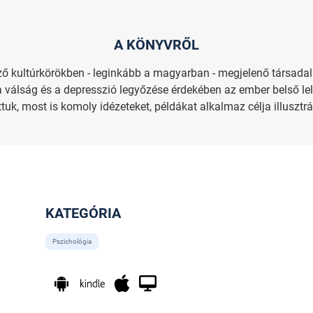
A KÖNYVRŐL
ő kultúrkörökben - leginkább a magyarban - megjelenő társadalm
válság és a depresszió legyőzése érdekében az ember belső lelki
k, most is komoly idézeteket, példákat alkalmaz célja illusztr
KATEGÓRIA
Pszichológia