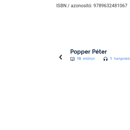
ISBN / azonosító: 9789632481067
Popper Péter
1
hangoskö
10
e-könyv