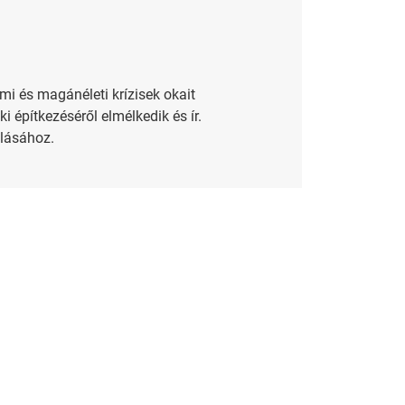
i és magánéleti krízisek okait
 építkezéséről elmélkedik és ír.
álásához.