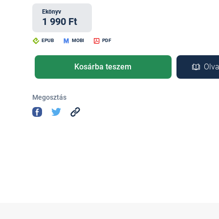
Ekönyv
1 990 Ft
EPUB
MOBI
PDF
Kosárba teszem
Olva
Megosztás