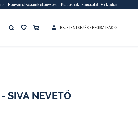
rolj
Hogyan olvassunk ekönyveket
Kiadóknak
Kapcsolat
Én kiadom
rolj
Hogyan olvassunk ekönyveket
Kiadóknak
BEJELENTKEZÉS / REGISZTRÁCIÓ
- SIVA NEVETŐ