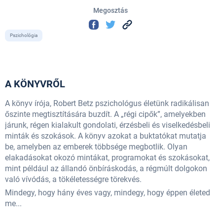
Megosztás
Pszichológia
A KÖNYVRŐL
A könyv írója, Robert Betz pszichológus életünk radikálisan
őszinte megtisztítására buzdít. A „régi cipők”, amelyekben
járunk, régen kialakult gondolati, érzésbeli és viselkedésbeli
minták és szokások. A könyv azokat a buktatókat mutatja
be, amelyben az emberek többsége megbotlik. Olyan
elakadásokat okozó mintákat, programokat és szokásokat,
mint például az állandó önbíráskodás, a régmúlt dolgokon
való vívódás, a tökéletességre törekvés.
Mindegy, hogy hány éves vagy, mindegy, hogy éppen életed
me...