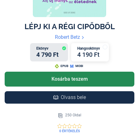
LÉPJ KI A RÉGI CIPŐDBŐL
Robert Betz
Ekönyv
Hangoskönyv
4 790 Ft
4 190 Ft
EPUB
MOBI
Kosárba teszem
Olvass bele
250 Oldal
0 ÉRTÉKELÉS