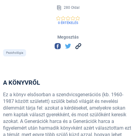
280 Oldal
0 ÉRTÉKELÉS
Megosztás
Pszichológia
A KÖNYVRŐL
Ez a könyv elsősorban a szendvicsgenerációs (kb. 1960-
1987 között született) szülők belső világát és nevelési
dilemmáit tárja fel: azokat a kérdéseket, amelyekre sokan
nem kaptak választ gyerekként, és most szülőként keresik
azokat. A Generációk harca és a Generációk harca a
figyelemért után harmadik könyvként azért választottam ezt
a témát, mert egyre több szülő küzd azzal, hogyan lehet