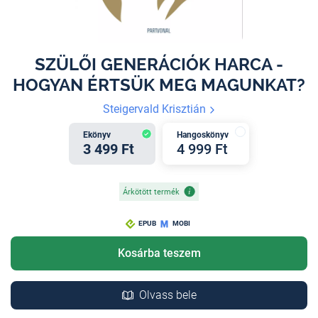
SZÜLŐI GENERÁCIÓK HARCA -
HOGYAN ÉRTSÜK MEG MAGUNKAT?
Steigervald Krisztián
Ekönyv
Hangoskönyv
3 499 Ft
4 999 Ft
Árkötött termék
EPUB
MOBI
Kosárba teszem
Olvass bele