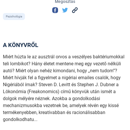
Megosztás
Pszichológia
A KÖNYVRŐL
Miért húzta le az ausztrál orvos a veszélyes baktériumokkal
teli lombikot? Hány életet mentene meg egy vezető nélküli
autó? Miért olyan nehéz kimondani, hogy „nem tudom”?
Miért hívják fel a figyelmet a nigériai emailes csalók, hogy
Nigériából írnak? Steven D. Levitt és Stephen J. Dubner a
Lökonómia (Freakonomics) című könyvük után ismét a
dolgok mélyére néznek. Azokba a gondolkodási
mechanizmusokba vezetnek be, amelyek révén egy kissé
termékenyebben, kreatívabban és racionálisabban
gondolkodhatu...