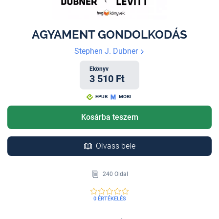
AGYAMENT GONDOLKODÁS
Stephen J. Dubner
Ekönyv
3 510 Ft
EPUB
MOBI
Kosárba teszem
Olvass bele
240 Oldal
0 ÉRTÉKELÉS