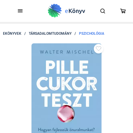
EKÖNYVEK
/
TÁRSADALOMTUDOMÁNY
/
PSZICHOLÓGIA