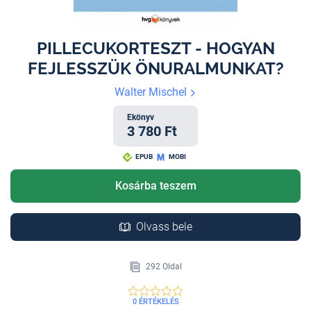
PILLECUKORTESZT - HOGYAN
FEJLESSZÜK ÖNURALMUNKAT?
Walter Mischel
Ekönyv
3 780 Ft
EPUB
MOBI
Kosárba teszem
Olvass bele
292 Oldal
0 ÉRTÉKELÉS