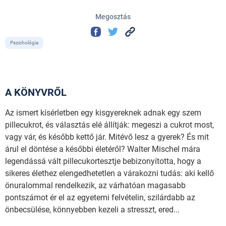
Megosztás
Pszichológia
A KÖNYVRŐL
Az ismert kísérletben egy kisgyereknek adnak egy szem
pillecukrot, és választás elé állítják: megeszi a cukrot most,
vagy vár, és később kettő jár. Mitévő lesz a gyerek? És mit
árul el döntése a későbbi életéről? Walter Mischel mára
legendássá vált pillecukortesztje bebizonyította, hogy a
sikeres élethez elengedhetetlen a várakozni tudás: aki kellő
önuralommal rendelkezik, az várhatóan magasabb
pontszámot ér el az egyetemi felvételin, szilárdabb az
önbecsülése, könnyebben kezeli a stresszt, ered...