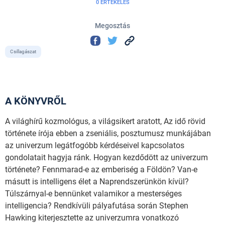
0 ÉRTÉKELÉS
Megosztás
Csillagászat
A KÖNYVRŐL
A világhírű kozmológus, a világsikert aratott, Az idő rövid
története írója ebben a zseniális, posztumusz munkájában
az univerzum legátfogóbb kérdéseivel kapcsolatos
gondolatait hagyja ránk. Hogyan kezdődött az univerzum
története? Fennmarad-e az emberiség a Földön? Van-e
másutt is intelligens élet a Naprendszerünkön kívül?
Túlszárnyal-e bennünket valamikor a mesterséges
intelligencia? Rendkívüli pályafutása során Stephen
Hawking kiterjesztette az univerzumra vonatkozó