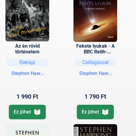
Az én rövid
Fekete lyukak - A
történetem
BBC Reith-
előadásai
Életrajz
Csillagászat
Stephen Hawking
Stephen Hawking
1 990 Ft
1 790 Ft
Ez jöhet
Ez jöhet