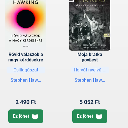
Rövid válaszok a
Moja kratka
nagy kérdésekre
povijest
Csillagászat
Horvát nyelvű könyvek
Stephen Hawking
Stephen Hawking
2 490 Ft
5 052 Ft
Ez jöhet
Ez jöhet